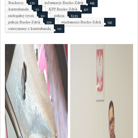
Busko112
235
informacje Busko-Zdrój
244
kontrabanda
33
KPP Busko-Zdrój
421
nielegalny tytoń
30
policja
6335
policja Busko-Zdrój
226
wiadomości Busko-Zdrój
245
zatrzymany z kontrabandą
10