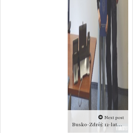
Next post
Busko-Zdrój: 12-latka nagrodzona za szybką pomoc [zdjęcia]