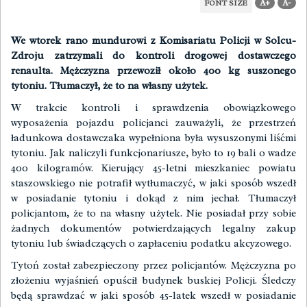
A+
A-
FONT SIZE
We wtorek rano mundurowi z Komisariatu Policji w Solcu-
Zdroju zatrzymali do kontroli drogowej dostawczego
renaulta. Mężczyzna przewoził około 400 kg suszonego
tytoniu. Tłumaczył, że to na własny użytek.
W trakcie kontroli i sprawdzenia obowiązkowego
wyposażenia pojazdu policjanci zauważyli, że przestrzeń
ładunkowa dostawczaka wypełniona była wysuszonymi liśćmi
tytoniu. Jak naliczyli funkcjonariusze, było to 19 bali o wadze
400 kilogramów. Kierujący 45-letni mieszkaniec powiatu
staszowskiego nie potrafił wytłumaczyć, w jaki sposób wszedł
w posiadanie tytoniu i dokąd z nim jechał. Tłumaczył
policjantom, że to na własny użytek. Nie posiadał przy sobie
żadnych dokumentów potwierdzających legalny zakup
tytoniu lub świadczących o zapłaceniu podatku akcyzowego.
Tytoń został zabezpieczony przez policjantów. Mężczyzna po
złożeniu wyjaśnień opuścił budynek buskiej Policji. Śledczy
będą sprawdzać w jaki sposób 45-latek wszedł w posiadanie