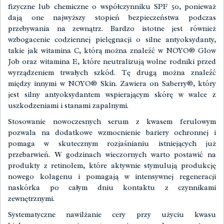
fizyczne lub chemiczne o współczynniku SPF 50, ponieważ
dają one najwyższy stopień bezpieczeństwa podczas
przebywania na zewnątrz. Bardzo istotne jest również
wzbogacenie codziennej pielęgnacji o silne antyoksydanty,
takie jak witamina C, którą można znaleźć w
NOYO® Glow
Job
oraz witamina E, które neutralizują wolne rodniki przed
wyrządzeniem trwałych szkód. Tę drugą można znaleźć
między innymi w
NOYO® Skin
. Zawiera on Saberry®, który
jest silny antyoksydantem wspierającym skórę w walce z
uszkodzeniami i stanami zapalnymi.
Stosowanie nowoczesnych serum z kwasem ferulowym
pozwala na dodatkowe wzmocnienie bariery ochronnej i
pomaga w skutecznym rozjaśnianiu istniejących już
przebarwień. W godzinach wieczornych warto postawić na
produkty z retinolem, które aktywnie stymulują produkcję
nowego kolagenu i pomagają w intensywnej regeneracji
naskórka po całym dniu kontaktu z czynnikami
zewnętrznymi.
Systematyczne nawilżanie cery przy użyciu kwasu