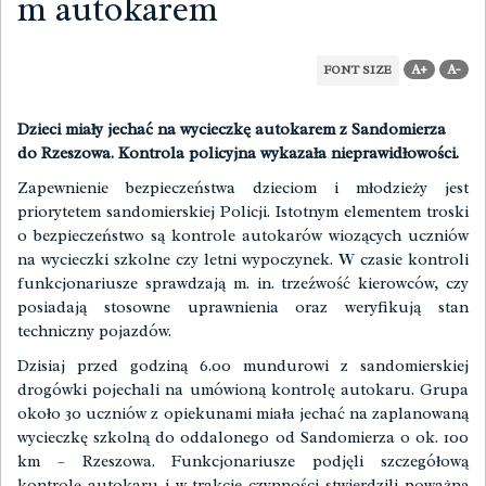
m autokarem
A+
A-
FONT SIZE
Dzieci miały jechać na wycieczkę autokarem z Sandomierza
do Rzeszowa. Kontrola policyjna wykazała nieprawidłowości.
Zapewnienie bezpieczeństwa dzieciom i młodzieży jest
priorytetem sandomierskiej Policji. Istotnym elementem troski
o bezpieczeństwo są kontrole autokarów wiozących uczniów
na wycieczki szkolne czy letni wypoczynek. W czasie kontroli
funkcjonariusze sprawdzają m. in. trzeźwość kierowców, czy
posiadają stosowne uprawnienia oraz weryfikują stan
techniczny pojazdów.
Dzisiaj przed godziną 6.00 mundurowi z sandomierskiej
drogówki pojechali na umówioną kontrolę autokaru. Grupa
około 30 uczniów z opiekunami miała jechać na zaplanowaną
wycieczkę szkolną do oddalonego od Sandomierza o ok. 100
km – Rzeszowa. Funkcjonariusze podjęli szczegółową
kontrolę autokaru i w trakcie czynności stwierdzili poważną