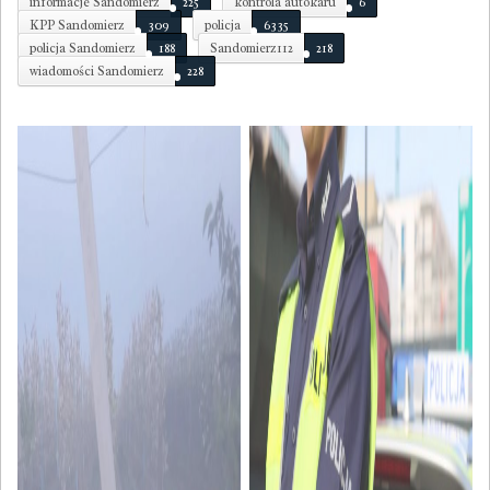
informacje Sandomierz
225
kontrola autokaru
6
KPP Sandomierz
309
policja
6335
policja Sandomierz
188
Sandomierz112
218
wiadomości Sandomierz
228