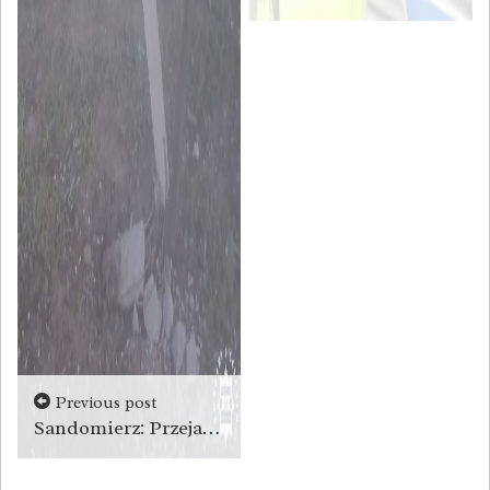
Previous post
Sandomierz: Przejażdżka quadem zakończona uderzeniem w betonowy słup [wideo]