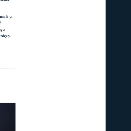
mali 51-
d
ego
sięcy.