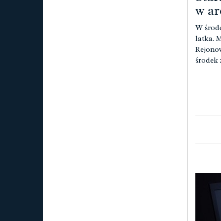
w ar
W środę
latka. 
Rejonow
środek 