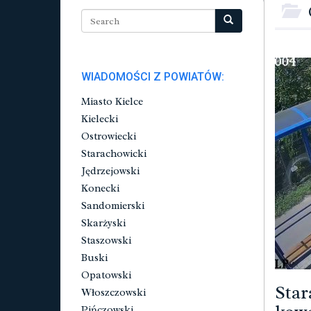
WIADOMOŚCI Z POWIATÓW:
Miasto Kielce
Kielecki
Ostrowiecki
Starachowicki
Jędrzejowski
Konecki
Sandomierski
Skarżyski
Staszowski
Buski
Opatowski
Star
Włoszczowski
Pińczowski