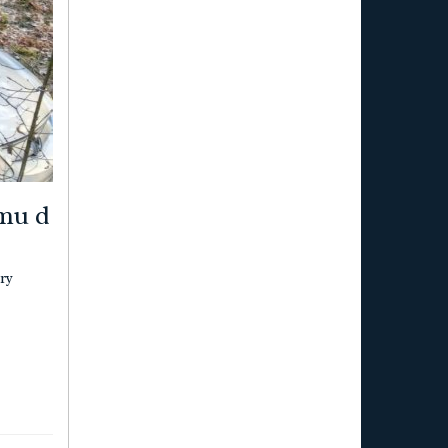
 mu d
ry