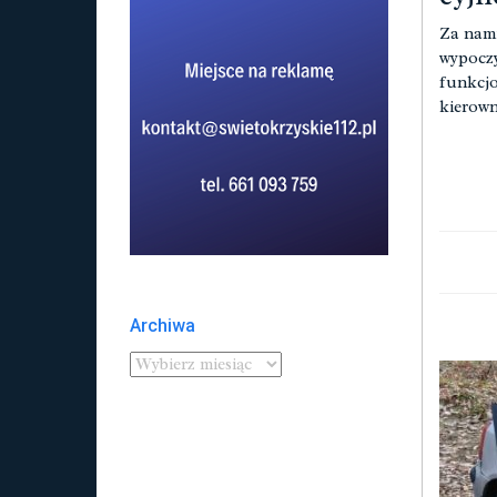
Za nami
wypoczy
funkcjo
kierow
Archiwa