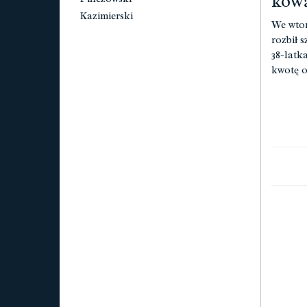
kową
Kazimierski
We wtor
rozbił 
38-latk
kwotę o