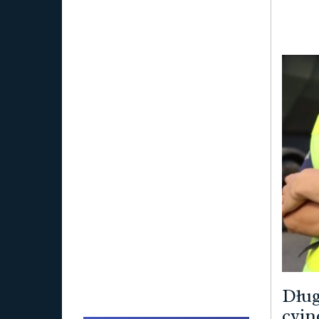
Dług
cyjn