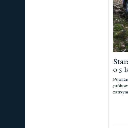
Star
o 5 
Poważne
próbowa
zatrzy