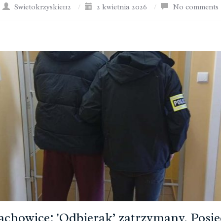
Swietokrzyskie112
/
2 kwietnia 2026
/
No comments
achowice: 'Odbierak’ zatrzymany. Posie