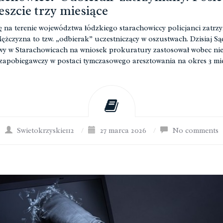
eszcie trzy miesiące
 na terenie województwa łódzkiego starachowiccy policjanci zatrzy
Mężczyzna to tzw. „odbierak” uczestniczący w oszustwach. Dzisiaj Są
y w Starachowicach na wniosek prokuratury zastosował wobec ni
zapobiegawczy w postaci tymczasowego aresztowania na okres 3 mie
Swietokrzyskie112
/
27 marca 2026
/
No comments