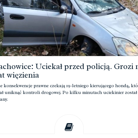
achowice: Uciekał przed policją. Grozi
lat więzienia
 konsekwencje prawne czekają 19-letniego kierującego hondą, któ
ł uniknąć kontroli drogowej. Po kilku minutach uciekinier został
many.