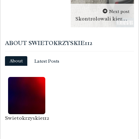
Next post
Skontrolowali kierowców. 29 było pod wpływem alkoholu
ABOUT SWIETOKRZYSKIE112
About
Latest Posts
Swietokrzyskie112