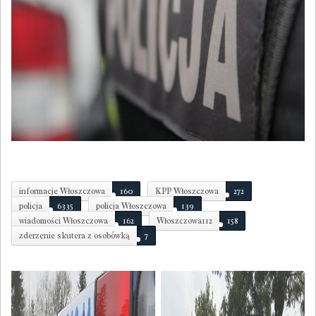
informacje Włoszczowa
160
KPP Włoszczowa
272
policja
6335
policja Włoszczowa
139
wiadomości Włoszczowa
162
Włoszczowa112
158
zderzenie skutera z osobówką
7