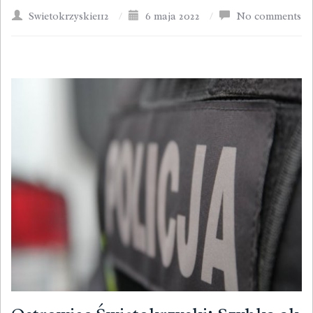
Swietokrzyskie112
/
6 maja 2022
/
No comments