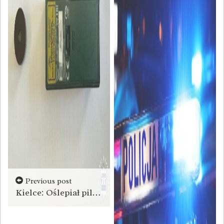
Previous post
Kielce: Oślepiał pilota laserem, a żona naruszyła nietykalność cielesną policjanta