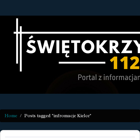
Home
Posts tagged "infromacje Kielce"