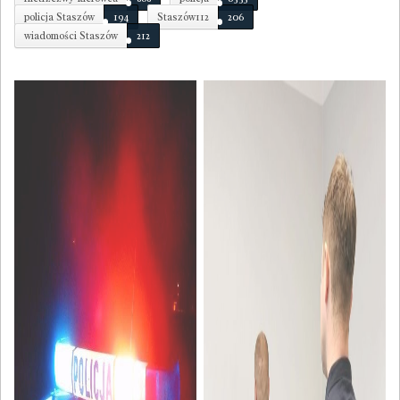
policja Staszów
194
Staszów112
206
wiadomości Staszów
212