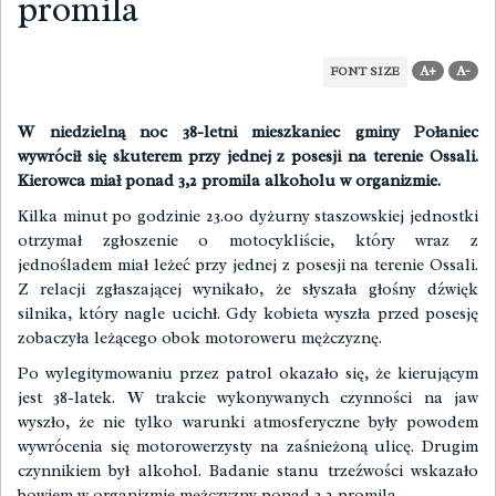
promila
A+
A-
FONT SIZE
W niedzielną noc 38-letni mieszkaniec gminy Połaniec
wywrócił się skuterem przy jednej z posesji na terenie Ossali.
Kierowca miał ponad 3,2 promila alkoholu w organizmie.
Kilka minut po godzinie 23.00 dyżurny staszowskiej jednostki
otrzymał zgłoszenie o motocykliście, który wraz z
jednośladem miał leżeć przy jednej z posesji na terenie Ossali.
Z relacji zgłaszającej wynikało, że słyszała głośny dźwięk
silnika, który nagle ucichł. Gdy kobieta wyszła przed posesję
zobaczyła leżącego obok motoroweru mężczyznę.
Po wylegitymowaniu przez patrol okazało się, że kierującym
jest 38-latek. W trakcie wykonywanych czynności na jaw
wyszło, że nie tylko warunki atmosferyczne były powodem
wywrócenia się motorowerzysty na zaśnieżoną ulicę. Drugim
czynnikiem był alkohol. Badanie stanu trzeźwości wskazało
bowiem w organizmie mężczyzny ponad 3,2 promila.