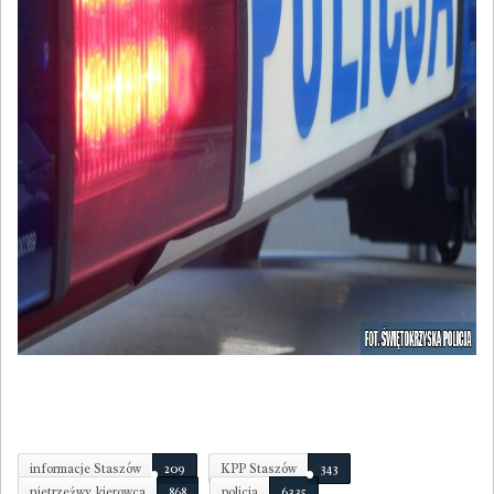
informacje Staszów
209
KPP Staszów
343
nietrzeźwy kierowca
868
policja
6335