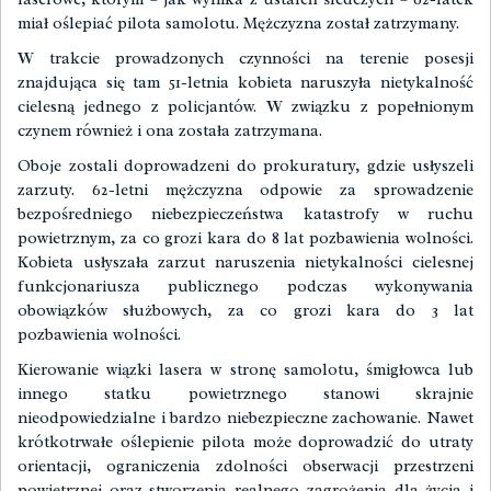
miał oślepiać pilota samolotu. Mężczyzna został zatrzymany.
W trakcie prowadzonych czynności na terenie posesji
znajdująca się tam 51-letnia kobieta naruszyła nietykalność
cielesną jednego z policjantów. W związku z popełnionym
czynem również i ona została zatrzymana.
Oboje zostali doprowadzeni do prokuratury, gdzie usłyszeli
zarzuty. 62-letni mężczyzna odpowie za sprowadzenie
bezpośredniego niebezpieczeństwa katastrofy w ruchu
powietrznym, za co grozi kara do 8 lat pozbawienia wolności.
Kobieta usłyszała zarzut naruszenia nietykalności cielesnej
funkcjonariusza publicznego podczas wykonywania
obowiązków służbowych, za co grozi kara do 3 lat
pozbawienia wolności.
Kierowanie wiązki lasera w stronę samolotu, śmigłowca lub
innego statku powietrznego stanowi skrajnie
nieodpowiedzialne i bardzo niebezpieczne zachowanie. Nawet
krótkotrwałe oślepienie pilota może doprowadzić do utraty
orientacji, ograniczenia zdolności obserwacji przestrzeni
powietrznej oraz stworzenia realnego zagrożenia dla życia i