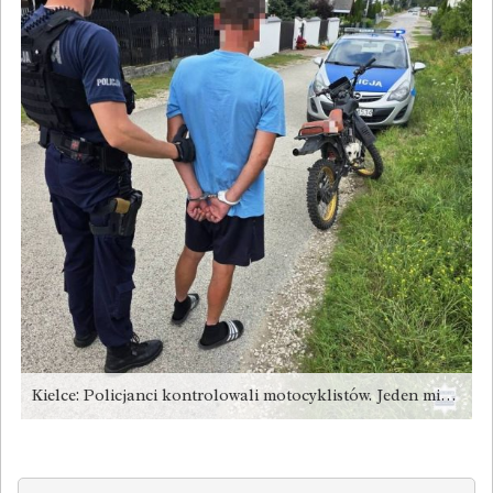
Kielce: Policjanci kontrolowali motocyklistów. Jeden miał 2,5 promila [zdjęcia]