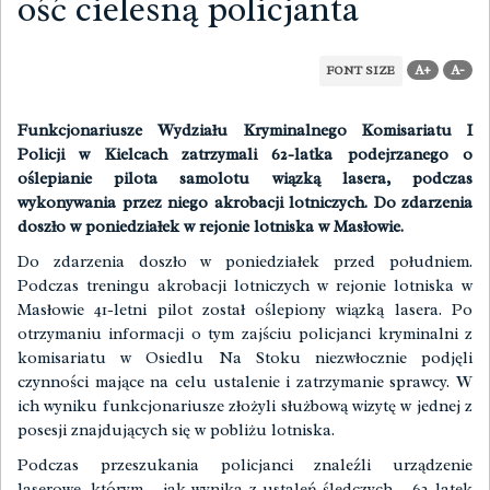
ość cielesną policjanta
A+
A-
FONT SIZE
Funkcjonariusze Wydziału Kryminalnego Komisariatu I
Policji w Kielcach zatrzymali 62-latka podejrzanego o
oślepianie pilota samolotu wiązką lasera, podczas
wykonywania przez niego akrobacji lotniczych. Do zdarzenia
doszło w poniedziałek w rejonie lotniska w Masłowie.
Do zdarzenia doszło w poniedziałek przed południem.
Podczas treningu akrobacji lotniczych w rejonie lotniska w
Masłowie 41-letni pilot został oślepiony wiązką lasera. Po
otrzymaniu informacji o tym zajściu policjanci kryminalni z
komisariatu w Osiedlu Na Stoku niezwłocznie podjęli
czynności mające na celu ustalenie i zatrzymanie sprawcy. W
ich wyniku funkcjonariusze złożyli służbową wizytę w jednej z
posesji znajdujących się w pobliżu lotniska.
Podczas przeszukania policjanci znaleźli urządzenie
laserowe, którym – jak wynika z ustaleń śledczych – 62-latek