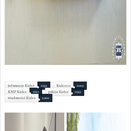
informacje Kielce
1052
Kielce112
1019
KMP Kielce
1611
policja Kielce
1022
wiadomości Kielce
1060