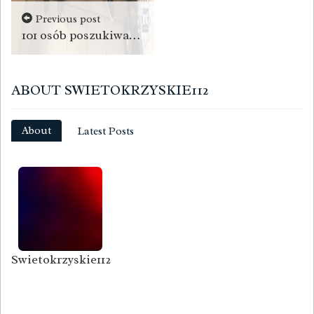
Previous post
101 osób poszukiwanych listami gończymi zatrzymanych
ABOUT SWIETOKRZYSKIE112
About
Latest Posts
Swietokrzyskie112