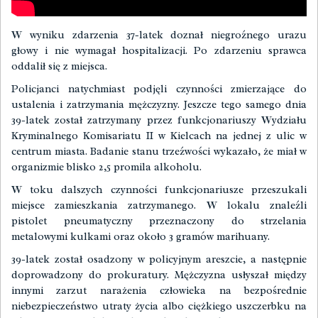
W wyniku zdarzenia 37-latek doznał niegroźnego urazu
głowy i nie wymagał hospitalizacji. Po zdarzeniu sprawca
oddalił się z miejsca.
Policjanci natychmiast podjęli czynności zmierzające do
ustalenia i zatrzymania mężczyzny. Jeszcze tego samego dnia
39-latek został zatrzymany przez funkcjonariuszy Wydziału
Kryminalnego Komisariatu II w Kielcach na jednej z ulic w
centrum miasta. Badanie stanu trzeźwości wykazało, że miał w
organizmie blisko 2,5 promila alkoholu.
W toku dalszych czynności funkcjonariusze przeszukali
miejsce zamieszkania zatrzymanego. W lokalu znaleźli
pistolet pneumatyczny przeznaczony do strzelania
metalowymi kulkami oraz około 3 gramów marihuany.
39-latek został osadzony w policyjnym areszcie, a następnie
doprowadzony do prokuratury. Mężczyzna usłyszał między
innymi zarzut narażenia człowieka na bezpośrednie
niebezpieczeństwo utraty życia albo ciężkiego uszczerbku na