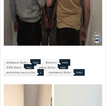
informacje Kielce
1052
Kielce112
1019
KMP Kielce
1611
policja Kielce
1022
postrzelony mężczyzna
2
wiadomości Kielce
1060