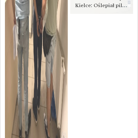
Kielce: Oślepiał pilota laserem, a żona naruszyła nietykalność cielesną policjanta