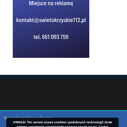
Swietokrzyskie112.pl 2026
UWAGA! Ten serwis używa cookies i podobnych technologii (brak
zmiany ustawienia przeglądarki oznacza zgodę na to).
Czytaj