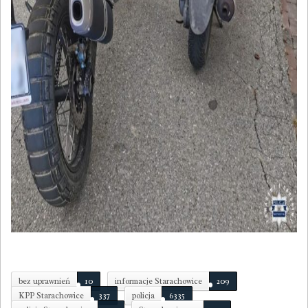
bez uprawnień
10
informacje Starachowice
209
KPP Starachowice
337
policja
6335