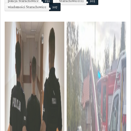
policja Starachowice
192
Starachowice112
203
wiadomości Starachowice
207