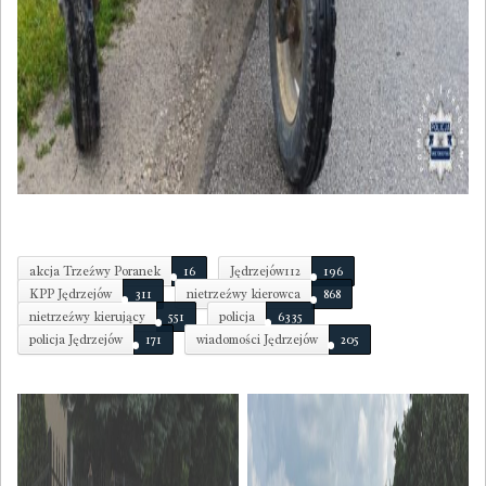
akcja Trzeźwy Poranek
16
Jędrzejów112
196
KPP Jędrzejów
311
nietrzeźwy kierowca
868
nietrzeźwy kierujący
551
policja
6335
policja Jędrzejów
171
wiadomości Jędrzejów
205