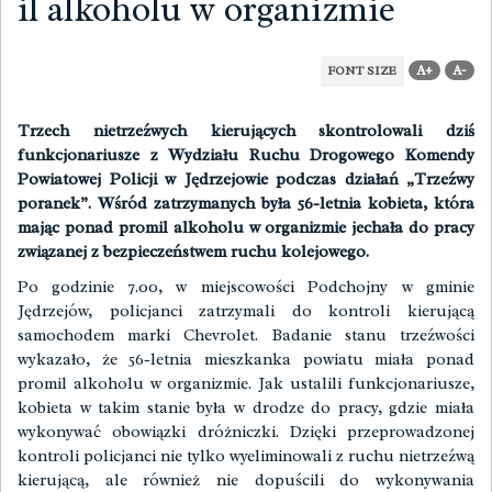
il alkoholu w organizmie
A+
A-
FONT SIZE
Trzech nietrzeźwych kierujących skontrolowali dziś
funkcjonariusze z Wydziału Ruchu Drogowego Komendy
Powiatowej Policji w Jędrzejowie podczas działań „Trzeźwy
poranek”. Wśród zatrzymanych była 56-letnia kobieta, która
mając ponad promil alkoholu w organizmie jechała do pracy
związanej z bezpieczeństwem ruchu kolejowego.
Po godzinie 7.00, w miejscowości Podchojny w gminie
Jędrzejów, policjanci zatrzymali do kontroli kierującą
samochodem marki Chevrolet. Badanie stanu trzeźwości
wykazało, że 56-letnia mieszkanka powiatu miała ponad
promil alkoholu w organizmie. Jak ustalili funkcjonariusze,
kobieta w takim stanie była w drodze do pracy, gdzie miała
wykonywać obowiązki dróżniczki. Dzięki przeprowadzonej
kontroli policjanci nie tylko wyeliminowali z ruchu nietrzeźwą
kierującą, ale również nie dopuścili do wykonywania