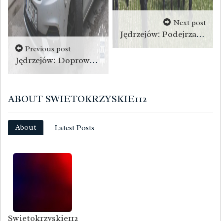
Next post
Jędrzejów: Podejrzany o zabójstwo zatrzymany przez policję [wideo]
Previous post
Jędrzejów: Doprowadził do kolizji. Miał blisko 3 promile!
ABOUT SWIETOKRZYSKIE112
About
Latest Posts
Swietokrzyskie112