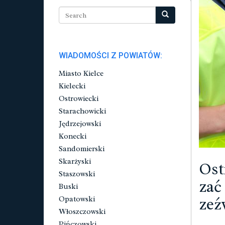
WIADOMOŚCI Z POWIATÓW:
Miasto Kielce
Kielecki
Ostrowiecki
Starachowicki
Jędrzejowski
Konecki
Sandomierski
Skarżyski
Ost
Staszowski
zać
Buski
zeź
Opatowski
Włoszczowski
Pińczowski