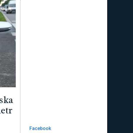
ska
ietr
Facebook