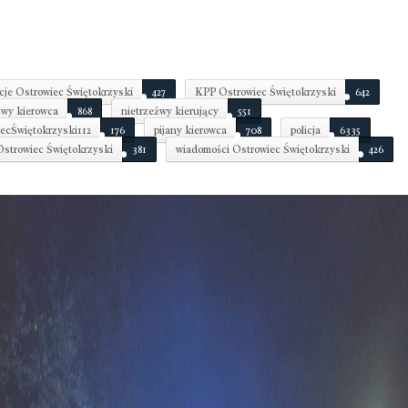
cje Ostrowiec Świętokrzyski
427
KPP Ostrowiec Świętokrzyski
642
źwy kierowca
868
nietrzeźwy kierujący
551
ecŚwiętokrzyski112
176
pijany kierowca
708
policja
6335
 Ostrowiec Świętokrzyski
381
wiadomości Ostrowiec Świętokrzyski
426