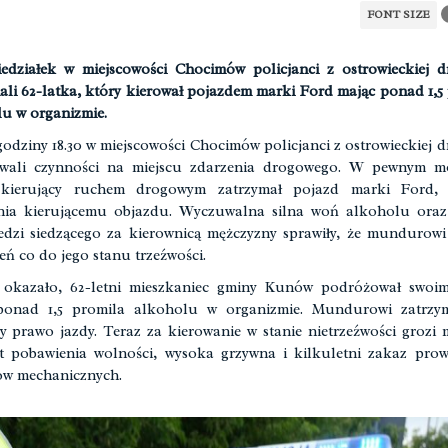
FONT SIZE
działek w miejscowości Chocimów policjanci z ostrowieckiej 
ali 62-latka, który kierował pojazdem marki Ford mając ponad 1,5
u w organizmie.
odziny 18.30 w miejscowości Chocimów policjanci z ostrowieckiej 
wali czynności na miejscu zdarzenia drogowego. W pewnym m
 kierujący ruchem drogowym zatrzymał pojazd marki Ford,
nia kierującemu objazdu. Wyczuwalna silna woń alkoholu oraz
dzi siedzącego za kierownicą mężczyzny sprawiły, że mundurowi
eń co do jego stanu trzeźwości.
ę okazało, 62-letni mieszkaniec gminy Kunów podróżował swoi
ponad 1,5 promila alkoholu w organizmie. Mundurowi zatrzym
y prawo jazdy. Teraz za kierowanie w stanie nietrzeźwości grozi
t pobawienia wolności, wysoka grzywna i kilkuletni zakaz pro
ów mechanicznych.