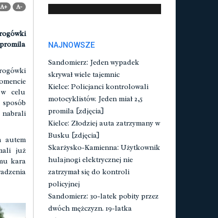
A+
A-
drogówki
 promila
NAJNOWSZE
Sandomierz: Jeden wypadek
drogówki
skrywał wiele tajemnic
omencie
Kielce: Policjanci kontrolowali
 w celu
motocyklistów. Jeden miał 2,5
 sposób
promila [zdjęcia]
 nabrali
Kielce: Złodziej auta zatrzymany w
Busku [zdjęcia]
m autem
Skarżysko-Kamienna: Użytkownik
ali już
hulajnogi elektrycznej nie
 mu kara
wadzenia
zatrzymał się do kontroli
policyjnej
Sandomierz: 30-latek pobity przez
dwóch mężczyzn. 19-latka