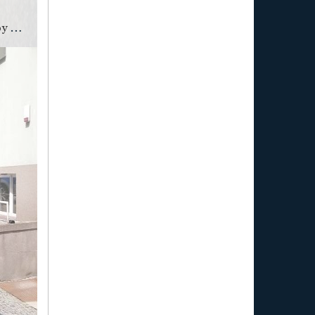
Podsumowanie długiego weekendu. 10 wypadków, dwie osoby straciły życie