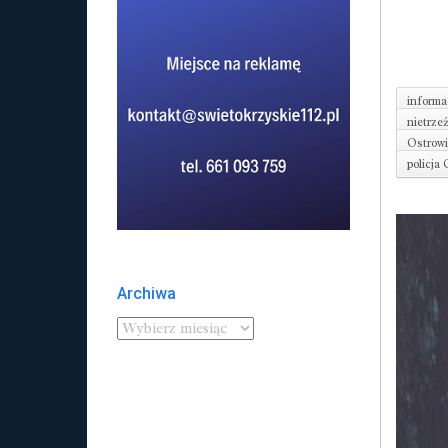
informa
nietrze
Ostrowi
policja
Archiwa