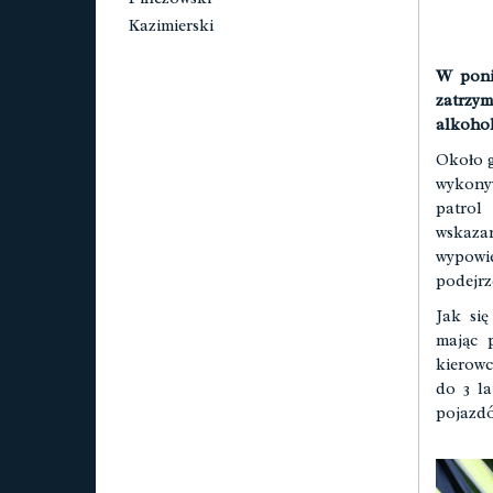
Kazimierski
W ponie
zatrzym
alkohol
Około g
wykony
patrol
wskaza
wypowie
podejrz
Jak si
mając 
kierowc
do 3 la
pojazd