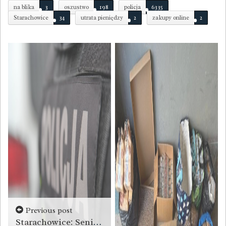
na blika
3
oszustwo
198
policja
6335
Starachowice
34
utrata pieniędzy
2
zakupy online
2
Previous post
Starachowice: Seniorka oszukana metodą 'na wypadek’