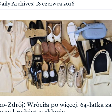
aily Archives: 18 czerwca 2026
o-Zdrój: Wróciła po więcej. 64-latka za
 za kradzież w sklepie