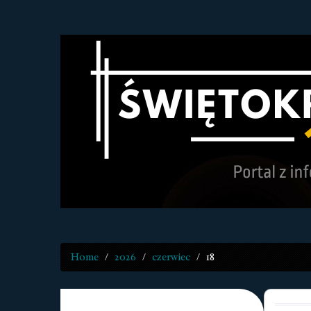
Home
2026
czerwiec
18