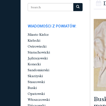
D
WIADOMOŚCI Z POWIATÓW:
Miasto Kielce
Kielecki
Ostrowiecki
Starachowicki
Jędrzejowski
Konecki
Sandomierski
Skarżyski
Staszowski
Buski
Opatowski
Busk
Włoszczowski
mana
Pińczowski