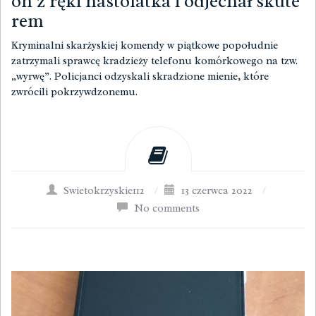
on z ręki nastolatka i odjechał skute
rem
Kryminalni skarżyskiej komendy w piątkowe popołudnie
zatrzymali sprawcę kradzieży telefonu komórkowego na tzw.
„wyrwę”. Policjanci odzyskali skradzione mienie, które
zwrócili pokrzywdzonemu.
Swietokrzyskie112
/
13 czerwca 2022
/
No comments