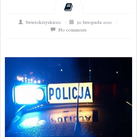
Swietokrzyskie112
/
30 listopada 2021
/
No comments