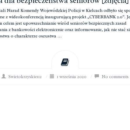
 dla bezpieczeństwa seniorów [zdjęcia]
Sali Narad Komendy Wojewódzkiej Policji w Kielcach odbyło się sp
ne z wideokonferencją inaugurującą projekt „CYBERBANK 2.0”. J
 celem jest upowszechnianie wśród seniorów bezpiecznych zasad
ania z bankowości elektronicznie oraz informowanie, jak nie stać si
pstwa o charakterze oszustwa …
Swietokrzyskie112
/
1 września 2020
/
No comments