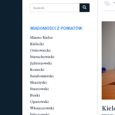
WIADOMOŚCI Z POWIATÓW:
Miasto Kielce
Kielecki
Ostrowiecki
Starachowicki
Jędrzejowski
Konecki
Sandomierski
Skarżyski
Staszowski
Buski
Opatowski
Kiel
Włoszczowski
Pińczowski