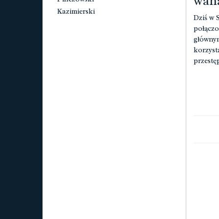
wana
Kazimierski
Dziś w 
połączo
głównym
korzyst
przestę