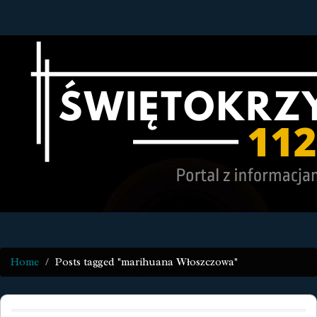
Home
Posts tagged "marihuana Włoszczowa"