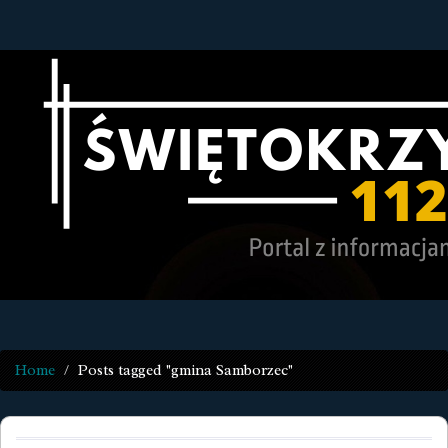
Home
Posts tagged "gmina Samborzec"