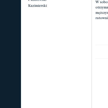
W sobot
Kazimierski
otrzyma
mężczyz
ratowni