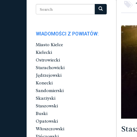
WIADOMOŚCI Z POWIATÓW:
Miasto Kielce
Kielecki
Ostrowiecki
Starachowicki
Jędrzejowski
Konecki
Sandomierski
Skarżyski
Staszowski
Buski
Opatowski
Stas
Włoszczowski
Pińczowski