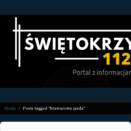
Home
Posts tagged "brawurowa jazda"