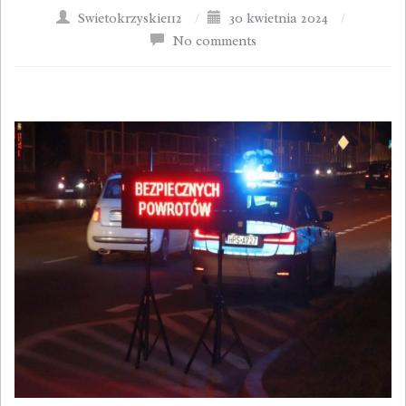
Swietokrzyskie112
/
30 kwietnia 2024
/
No comments