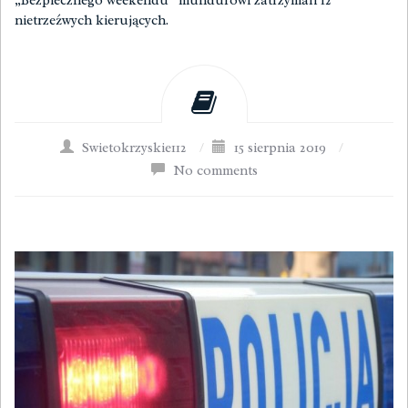
„Bezpiecznego weekendu” mundurowi zatrzymali 12
nietrzeźwych kierujących.
Swietokrzyskie112
/
15 sierpnia 2019
/
No comments