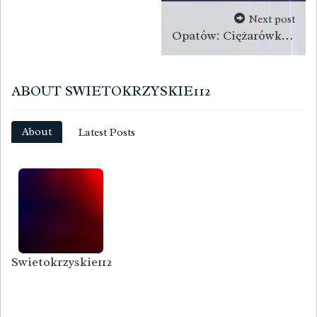
Next post
Opatów: Ciężarówkami wjeżdżali pod zakaz. Zareagowali mieszkańcy
ABOUT SWIETOKRZYSKIE112
About
Latest Posts
Swietokrzyskie112