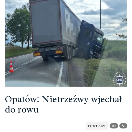
Opatów: Nietrzeźwy wjechał
do rowu
A+
A-
FONT SIZE