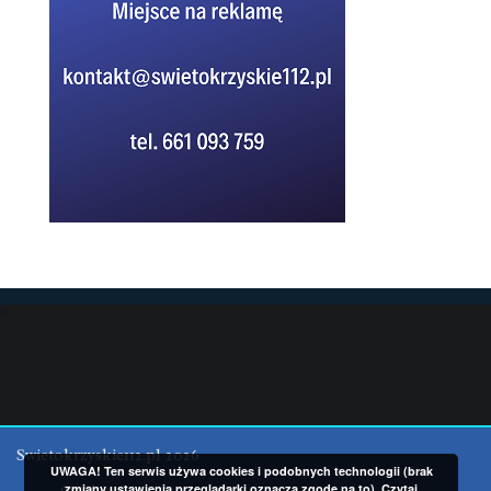
Swietokrzyskie112.pl 2026
UWAGA! Ten serwis używa cookies i podobnych technologii (brak
zmiany ustawienia przeglądarki oznacza zgodę na to).
Czytaj