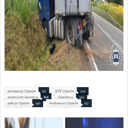
informacje Opatów
257
KPP Opatów
339
nietrzeźwy kierowca
868
Opatów112
250
policja Opatów
246
wiadomości Opatów
257