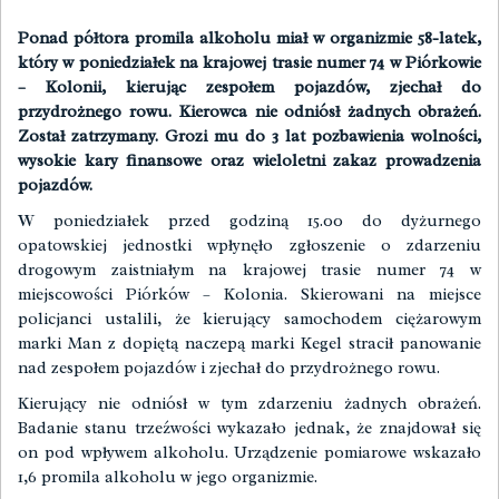
Ponad półtora promila alkoholu miał w organizmie 58-latek,
który w poniedziałek na krajowej trasie numer 74 w Piórkowie
– Kolonii, kierując zespołem pojazdów, zjechał do
przydrożnego rowu. Kierowca nie odniósł żadnych obrażeń.
Został zatrzymany. Grozi mu do 3 lat pozbawienia wolności,
wysokie kary finansowe oraz wieloletni zakaz prowadzenia
pojazdów.
W poniedziałek przed godziną 15.00 do dyżurnego
opatowskiej jednostki wpłynęło zgłoszenie o zdarzeniu
drogowym zaistniałym na krajowej trasie numer 74 w
miejscowości Piórków – Kolonia. Skierowani na miejsce
policjanci ustalili, że kierujący samochodem ciężarowym
marki Man z dopiętą naczepą marki Kegel stracił panowanie
nad zespołem pojazdów i zjechał do przydrożnego rowu.
Kierujący nie odniósł w tym zdarzeniu żadnych obrażeń.
Badanie stanu trzeźwości wykazało jednak, że znajdował się
on pod wpływem alkoholu. Urządzenie pomiarowe wskazało
1,6 promila alkoholu w jego organizmie.