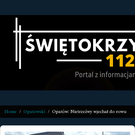
Home
Opatowski
Opatów: Nietrzeźwy wjechał do rowu