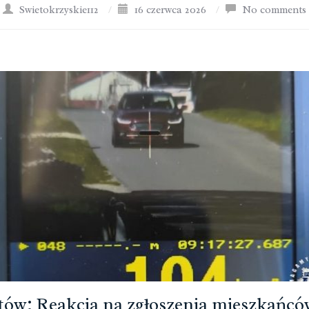
Swietokrzyskie112
/
16 czerwca 2026
/
No comments
ów: Reakcja na zgłoszenia mieszkańcó