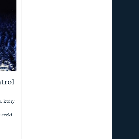
trol
, który
ieczki