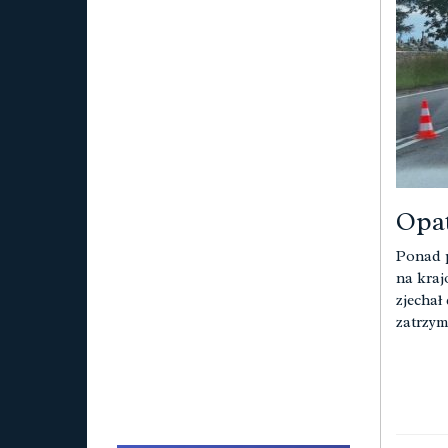
Opat
Ponad p
na kraj
zjechał
zatrzym