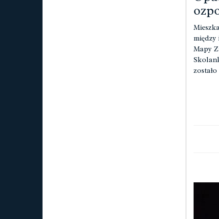
ozpo
Mieszka
między 
Mapy Za
Skolank
zostało