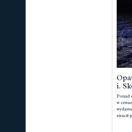
Opat
i. S
Ponad 0
w czwar
wydawan
stracił