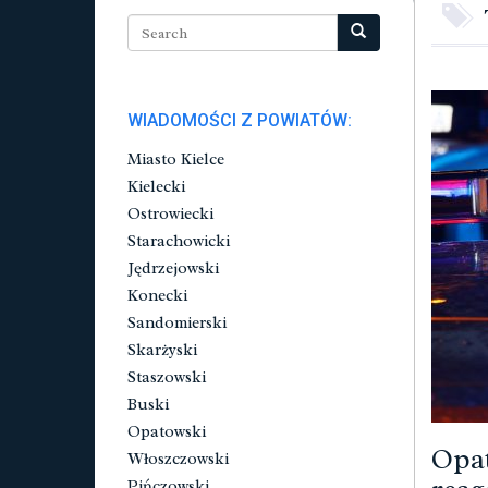
WIADOMOŚCI Z POWIATÓW:
Miasto Kielce
Kielecki
Ostrowiecki
Starachowicki
Jędrzejowski
Konecki
Sandomierski
Skarżyski
Staszowski
Buski
Opatowski
Opat
Włoszczowski
Pińczowski