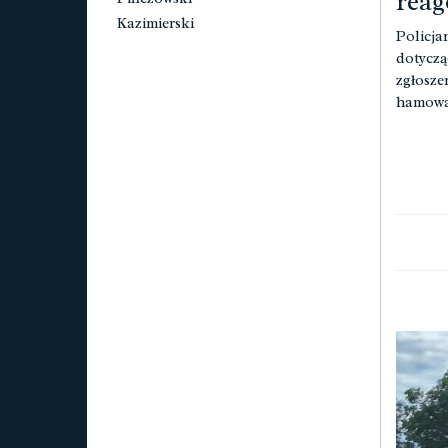
reag
Kazimierski
Policja
dotyczą
zgłosze
hamowan