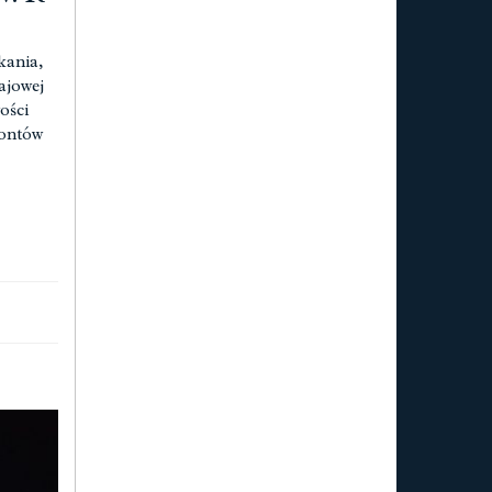
kania,
ajowej
ości
montów