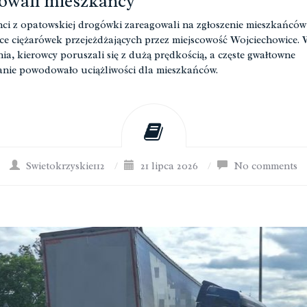
owali mieszkańcy
nci z opatowskiej drogówki zareagowali na zgłoszenie mieszkańców
ce ciężarówek przejeżdżających przez miejscowość Wojciechowice.
nia, kierowcy poruszali się z dużą prędkością, a częste gwałtowne
ie powodowało uciążliwości dla mieszkańców.
Swietokrzyskie112
/
21 lipca 2026
/
No comments