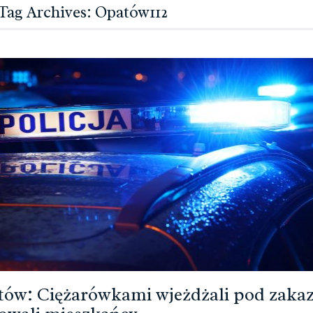
Tag Archives: Opatów112
ów: Ciężarówkami wjeżdżali pod zakaz