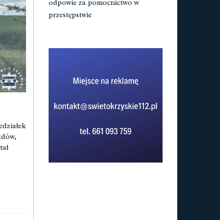
odpowie za pomocnictwo w
przestępstwie
edziałek
zdów,
tał