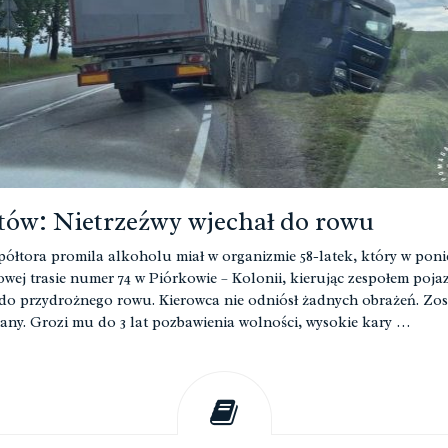
ów: Nietrzeźwy wjechał do rowu
ółtora promila alkoholu miał w organizmie 58-latek, który w poni
owej trasie numer 74 w Piórkowie – Kolonii, kierując zespołem poja
 do przydrożnego rowu. Kierowca nie odniósł żadnych obrażeń. Zos
any. Grozi mu do 3 lat pozbawienia wolności, wysokie kary …