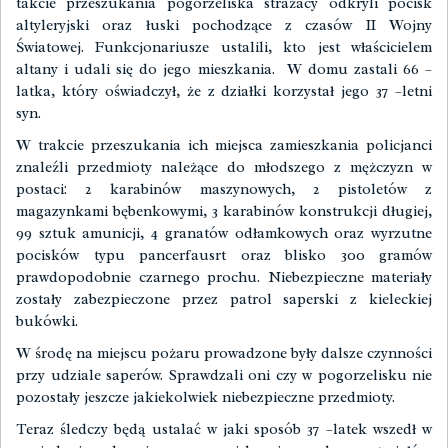
takcie przeszukania pogorzeliska strażacy odkryli pocisk
altyleryjski oraz łuski pochodzące z czasów II Wojny
Światowej. Funkcjonariusze ustalili, kto jest właścicielem
altany i udali się do jego mieszkania. W domu zastali 66 –
latka, który oświadczył, że z działki korzystał jego 37 –letni
syn.
W trakcie przeszukania ich miejsca zamieszkania policjanci
znaleźli przedmioty należące do młodszego z mężczyzn w
postaci: 2 karabinów maszynowych, 2 pistoletów z
magazynkami bębenkowymi, 3 karabinów konstrukcji długiej,
99 sztuk amunicji, 4 granatów odłamkowych oraz wyrzutne
pocisków typu pancerfausrt oraz blisko 300 gramów
prawdopodobnie czarnego prochu. Niebezpieczne materiały
zostały zabezpieczone przez patrol saperski z kieleckiej
bukówki.
W środę na miejscu pożaru prowadzone były dalsze czynności
przy udziale saperów. Sprawdzali oni czy w pogorzelisku nie
pozostały jeszcze jakiekolwiek niebezpieczne przedmioty.
Teraz śledczy będą ustalać w jaki sposób 37 –latek wszedł w