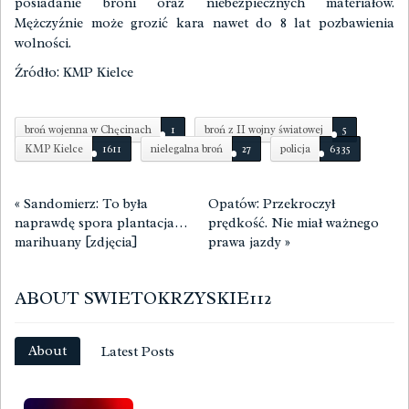
posiadanie broni oraz niebezpiecznych materiałów.
Mężczyźnie może grozić kara nawet do 8 lat pozbawienia
wolności.
Źródło: KMP Kielce
broń wojenna w Chęcinach
1
broń z II wojny światowej
5
KMP Kielce
1611
nielegalna broń
27
policja
6335
«
Sandomierz: To była
Opatów: Przekroczył
naprawdę spora plantacja…
prędkość. Nie miał ważnego
marihuany [zdjęcia]
prawa jazdy
»
ABOUT SWIETOKRZYSKIE112
About
Latest Posts