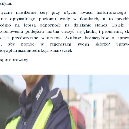
znymi.
atyczne nawilżanie cery przy użyciu kwasu hialuronowego 
anie optymalnego poziomu wody w tkankach, a to przekł
rednio na lepszą odporność na działanie słońca. Dzięki 
oziomowemu podejściu można cieszyć się gładką i promienną sk
 jej przedwczesne wiotczenie. Szukasz kosmetyków o spra
zie, aby pomóc w regeneracji swojej skórze? Spra
/noyopharm.com/redukcja-zmarszczek
 sponsorowany