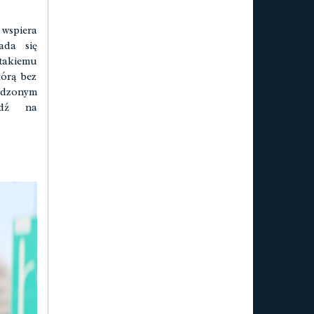
wspiera
ada się
takiemu
órą bez
wdzonym
wdź na