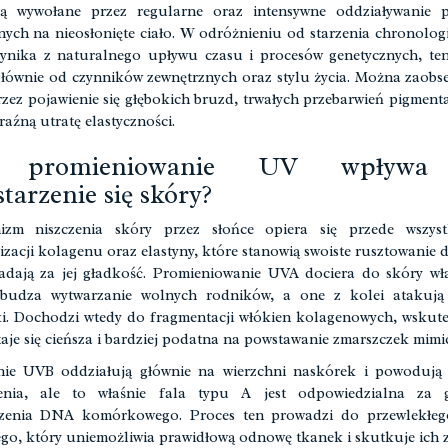
są wywołane przez regularne oraz intensywne oddziaływanie p
nych na nieosłonięte ciało. W odróżnieniu od starzenia chronolog
ynika z naturalnego upływu czasu i procesów genetycznych, te
głównie od czynników zewnętrznych oraz stylu życia. Można zaob
zez pojawienie się głębokich bruzd, trwałych przebarwień pigment
raźną utratę elastyczności.
k promieniowanie UV wpływa
starzenie się skóry?
izm niszczenia skóry przez słońce opiera się przede wszys
lizacji kolagenu oraz elastyny, które stanowią swoiste rusztowanie dl
dają za jej gładkość. Promieniowanie UVA dociera do skóry wła
budza wytwarzanie wolnych rodników, a one z kolei atakują
. Dochodzi wtedy do fragmentacji włókien kolagenowych, wskut
taje się cieńsza i bardziej podatna na powstawanie zmarszczek mimi
nie UVB oddziałują głównie na wierzchni naskórek i powodują 
enia, ale to właśnie fala typu A jest odpowiedzialna za g
zenia DNA komórkowego. Proces ten prowadzi do przewlekłeg
go, który uniemożliwia prawidłową odnowę tkanek i skutkuje ich 