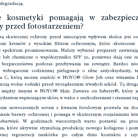
 degradacją.
ie kosmetyki pomagają w zabezpiecz
y przed fotostarzeniem?
ą skutecznej ochrony przed niszczącym wpływem słońca jest c
anie kremów z wysokim filtrem ochronnym, które skutecznie 
e spektrum promieniowania. Należy wybierać preparaty zawierając
e lub chemiczne o współczynniku SPF 50, ponieważ dają one n
 bezpieczeństwa podczas przebywania na zewnątrz. Bardzo isto
 wzbogacenie codziennej pielęgnacji o silne antyoksydanty, t
na C, którą można znaleźć w
NOYO® Glow Job
oraz witamina E
izują wolne rodniki przed wyrządzeniem trwałych szkód. Tę dru
ć między innymi w
NOYO® Skin
. Zawiera on Saberry®, który je
ydantem wspierającym skórę w walce z uszkodzeniami i stanami za
anie nowoczesnych serum z kwasem ferulowym pozwala na do
enie bariery ochronnej i pomaga w skutecznym rozjaśnianiu istn
zebarwień. W godzinach wieczornych warto postawić na pro
em, które aktywnie stymulują produkcję nowego kolagenu i po
ywnej regeneracji naskórka po całym dniu kontaktu z czy