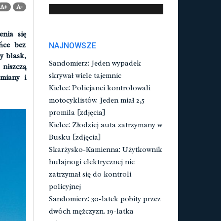
A+
A-
enia się
ńce bez
NAJNOWSZE
y blask,
Sandomierz: Jeden wypadek
 niszczą
skrywał wiele tajemnic
miany i
Kielce: Policjanci kontrolowali
motocyklistów. Jeden miał 2,5
promila [zdjęcia]
Kielce: Złodziej auta zatrzymany w
Busku [zdjęcia]
Skarżysko-Kamienna: Użytkownik
hulajnogi elektrycznej nie
zatrzymał się do kontroli
policyjnej
Sandomierz: 30-latek pobity przez
dwóch mężczyzn. 19-latka