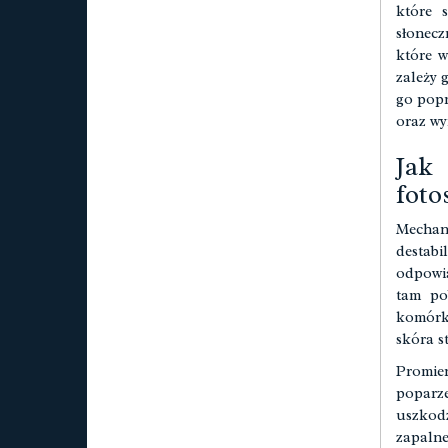
które 
słonecz
które w
zależy 
go popr
oraz wy
Ja
foto
Mechan
destabi
odpowia
tam po
komórki
skóra s
Promie
poparz
uszkod
zapalne