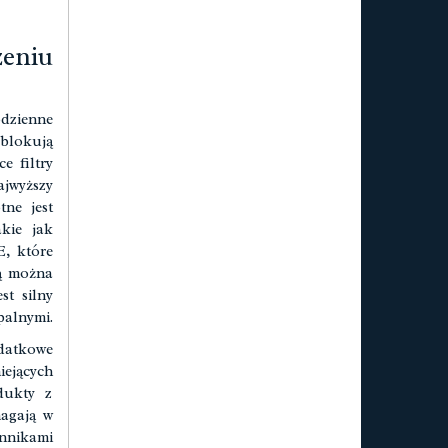
eniu
odzienne
blokują
e filtry
ajwyższy
tne jest
akie jak
, które
gą można
st silny
palnymi.
datkowe
iejących
dukty z
magają w
nnikami