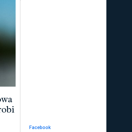
owa
robi
Facebook