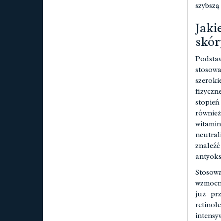
szybszą
Jak
skór
Podstaw
stosow
szeroki
fizyczn
stopień
również
witami
neutral
znaleź
antyoks
Stosow
wzmocni
już pr
retinol
intens