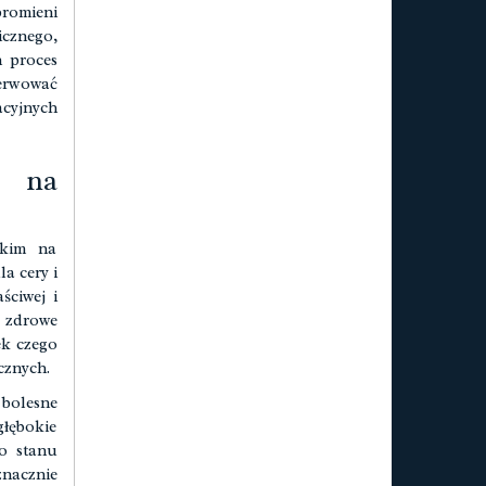
romieni
icznego,
n proces
serwować
acyjnych
 na
tkim na
a cery i
ściwej i
 zdrowe
ek czego
cznych.
bolesne
łębokie
o stanu
znacznie