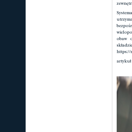
zewnętr
System
utrzym
bezpoś
wielop
obaw o
skład
https:/
artykuł