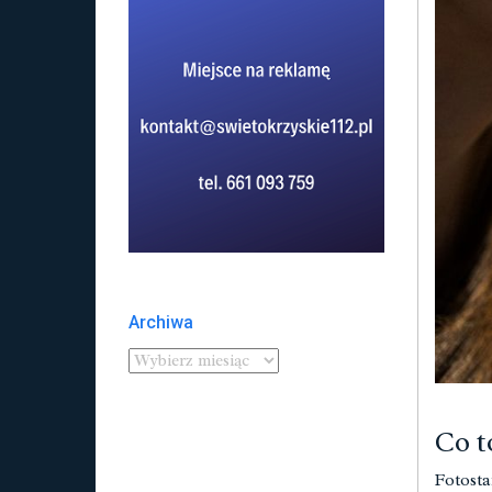
Archiwa
Co t
Fotosta