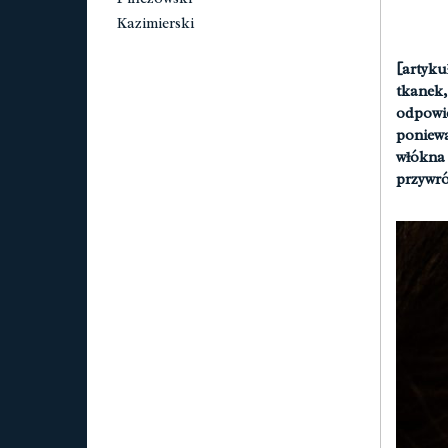
Kazimierski
[artyku
tkanek
odpowie
poniewa
włókna
przywró