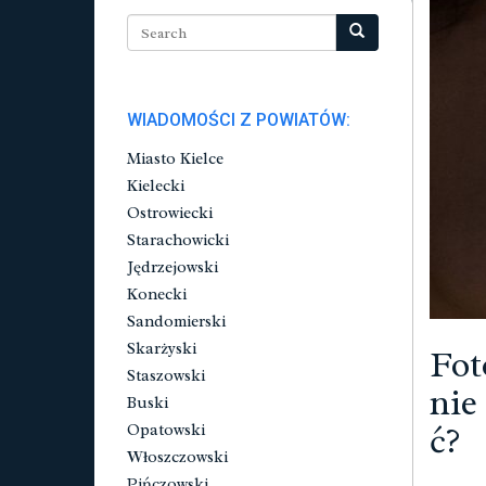
WIADOMOŚCI Z POWIATÓW:
Miasto Kielce
Kielecki
Ostrowiecki
Starachowicki
Jędrzejowski
Konecki
Sandomierski
Skarżyski
Fot
Staszowski
nie
Buski
ć?
Opatowski
Włoszczowski
Pińczowski