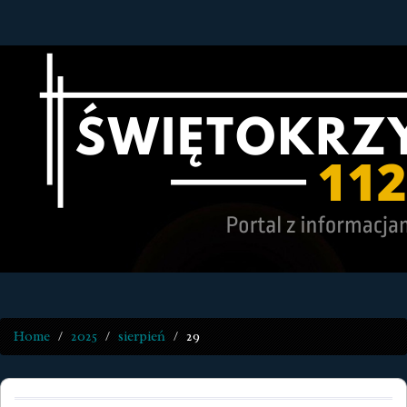
Home
2025
sierpień
29