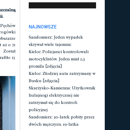
zczalną
ii.
i Pęchów
NAJNOWSZE
drogówki
Sandomierz: Jeden wypadek
bszarze
skrywał wiele tajemnic
 aż o 71
. Został
Kielce: Policjanci kontrolowali
afiło 15
motocyklistów. Jeden miał 2,5
promila [zdjęcia]
Kielce: Złodziej auta zatrzymany w
Busku [zdjęcia]
Skarżysko-Kamienna: Użytkownik
hulajnogi elektrycznej nie
zatrzymał się do kontroli
policyjnej
Sandomierz: 30-latek pobity przez
dwóch mężczyzn. 19-latka