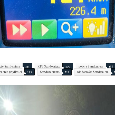
cje Sandomierz
225
KPP Sandomierz
309
policja Sandomierz
188
czenie prędkości
193
Sandomierz112
218
wiadomości Sandomierz