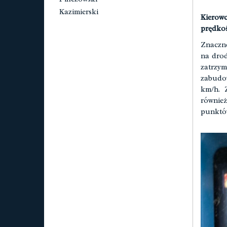
Kazimierski
Kierow
prędkoś
Znaczne
na drod
zatrzy
zabudow
km/h. Z
również
punktó