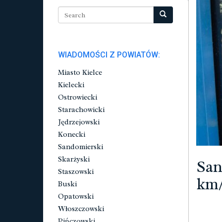
WIADOMOŚCI Z POWIATÓW:
Miasto Kielce
Kielecki
Ostrowiecki
Starachowicki
Jędrzejowski
Konecki
Sandomierski
Skarżyski
San
Staszowski
km/
Buski
Opatowski
Włoszczowski
Pińczowski