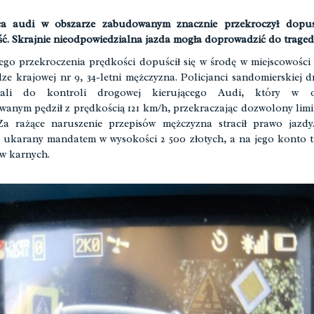
ca audi w obszarze zabudowanym znacznie przekroczył dopus
ć. Skrajnie nieodpowiedzialna jazda mogła doprowadzić do traged
go przekroczenia prędkości dopuścił się w środę w miejscowośc
ze krajowej nr 9, 34-letni mężczyzna. Policjanci sandomierskiej 
mali do kontroli drogowej kierującego Audi, który w o
anym pędził z prędkością 121 km/h, przekraczając dozwolony limit
a rażące naruszenie przepisów mężczyzna stracił prawo jazdy
 ukarany mandatem w wysokości 2 500 złotych, a na jego konto tr
w karnych.