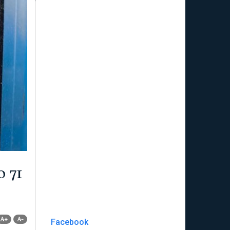
 71
A+
A-
Facebook