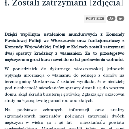
ł. Zostali zatrzymani [zdjęcia]
A+
A-
FONT SIZE
Dzięki wspólnym ustaleniom mundurowych z Komendy
Powiatowej Policji we Włoszczowie oraz funkcjonariuszy z
Komendy Wojewódzkiej Policji w Kielcach zostali zatrzymani
dwaj sprawcy kradzieży z włamaniem. Za to przestępstwo
mężczyznom grozi kara nawet do 10 lat pozbawienia wolności.
W poniedziałek do dyżurnego włoszczowskiej jednostki
wpłynęła informacja o włamaniu do jednego z domów na
terenie gminy Moskorzew. Z ustaleń wynikało, że w niedzielę
pod nieobecność mieszkańców sprawcy dostali się do wnętrza
domu, skąd skradli biżuterię i gotówkę. Zgłaszający oszacował
straty na łączną kwotę ponad 100 000 złotych.
Na podstawie zebranych informacji oraz analizy
zgromadzonych materiałów policjanci zatrzymali dwóch
mężczyzn w wieku 40 i 46 lat – mieszkańców powiatu
zawierciańskiego. Mundurowi ustalili także, że ci sami