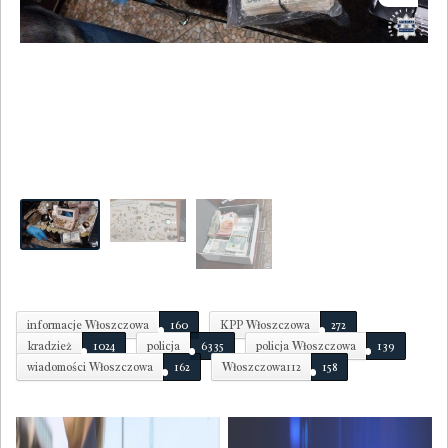
Next
informacje Włoszczowa
160
KPP Włoszczowa
272
kradzież
1024
policja
6335
policja Włoszczowa
139
wiadomości Włoszczowa
162
Włoszczowa112
158