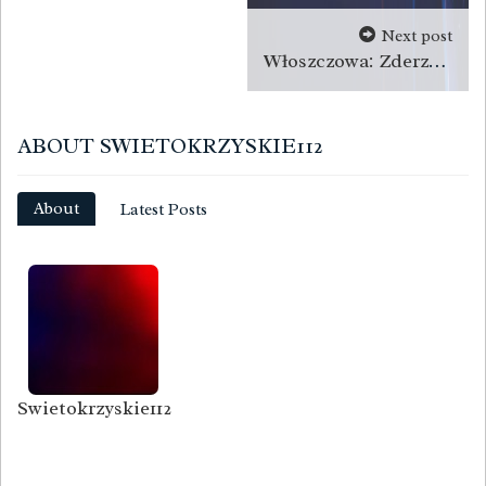
Next post
Włoszczowa: Zderzenie aut w Międzylesiu. Dwie osoby ranne
ABOUT SWIETOKRZYSKIE112
About
Latest Posts
Swietokrzyskie112