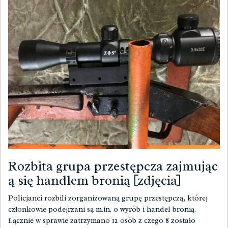
Rozbita grupa przestępcza zajmując
ą się handlem bronią [zdjęcia]
Policjanci rozbili zorganizowaną grupę przestępczą, której
członkowie podejrzani są m.in. o wyrób i handel bronią.
Łącznie w sprawie zatrzymano 12 osób z czego 8 zostało