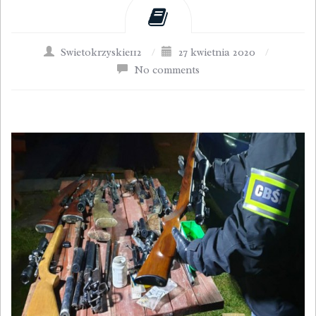
Swietokrzyskie112
/
27 kwietnia 2020
/
No comments