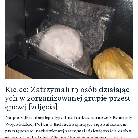
Kielce: Zatrzymali 19 osób działając
ych w zorganizowanej grupie przest
ępczej [zdjęcia]
Na początku ubiegłego tygodnia funkcjonariusze z Komendy
Wojewódzkiej Policji w Kielcach zajmujący się zwalczaniem
przestępczości narkotykowej zatrzymali dziewiętnaście osób w
wieku od 19 do 61 lat. Większość z nich podejrzana jest o