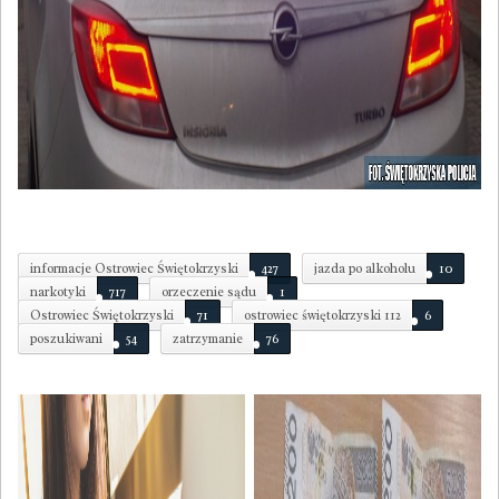
informacje Ostrowiec Świętokrzyski
427
jazda po alkoholu
10
narkotyki
717
orzeczenie sądu
1
Ostrowiec Świętokrzyski
71
ostrowiec świętokrzyski 112
6
poszukiwani
54
zatrzymanie
76