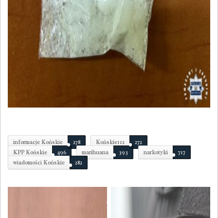
informacje Końskie
278
Końskie112
272
KPP Końskie
496
marihuana
393
narkotyki
717
wiadomości Końskie
282