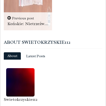
Previous post
Końskie: Nietrzeźwy kierowca z narkotykami i pod ich wpływem
ABOUT SWIETOKRZYSKIE112
About
Latest Posts
Swietokrzyskie112