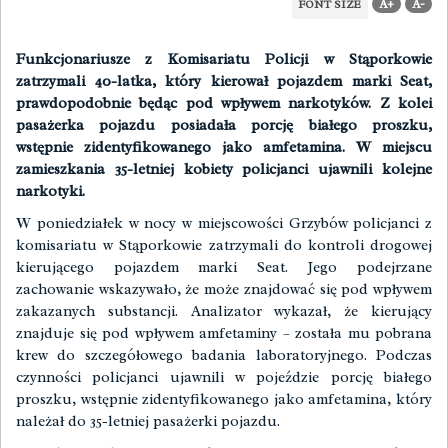
A+
A-
FONT SIZE
Funkcjonariusze z Komisariatu Policji w Stąporkowie
zatrzymali 40-latka, który kierował pojazdem marki Seat,
prawdopodobnie będąc pod wpływem narkotyków. Z kolei
pasażerka pojazdu posiadała porcję białego proszku,
wstępnie zidentyfikowanego jako amfetamina. W miejscu
zamieszkania 35-letniej kobiety policjanci ujawnili kolejne
narkotyki.
W poniedziałek w nocy w miejscowości Grzybów policjanci z
komisariatu w Stąporkowie zatrzymali do kontroli drogowej
kierującego pojazdem marki Seat. Jego podejrzane
zachowanie wskazywało, że może znajdować się pod wpływem
zakazanych substancji. Analizator wykazał, że kierujący
znajduje się pod wpływem amfetaminy – została mu pobrana
krew do szczegółowego badania laboratoryjnego. Podczas
czynności policjanci ujawnili w pojeździe porcję białego
proszku, wstępnie zidentyfikowanego jako amfetamina, który
należał do 35-letniej pasażerki pojazdu.