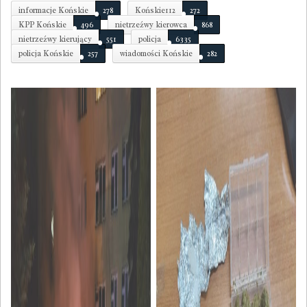
informacje Końskie
278
Końskie112
272
KPP Końskie
496
nietrzeźwy kierowca
868
nietrzeźwy kierujący
551
policja
6335
policja Końskie
257
wiadomości Końskie
282