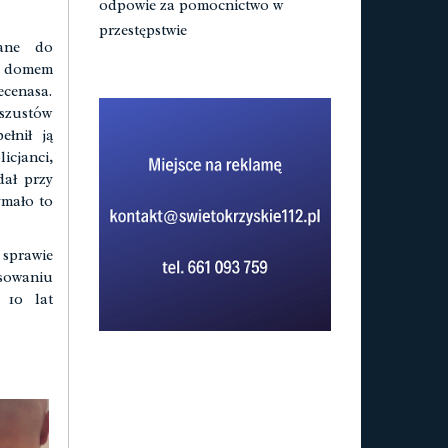
odpowie za pomocnictwo w
przestępstwie
wane do
od domem
ecenasa.
szustów
ełnił ją
icjanci,
dał przy
ymało to
 sprawie
osowaniu
 10 lat