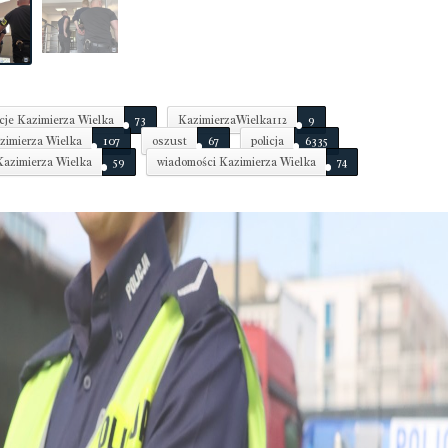
cje Kazimierza Wielka
73
KazimierzaWielka112
9
imierza Wielka
107
oszust
67
policja
6335
 Kazimierza Wielka
59
wiadomości Kazimierza Wielka
74