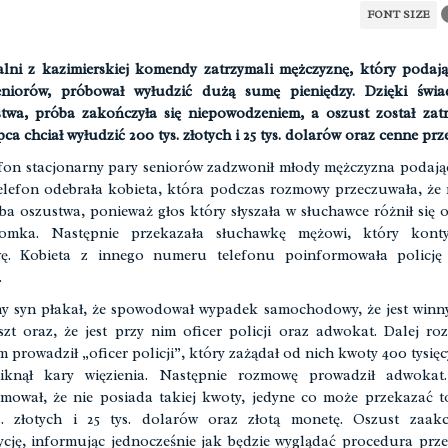
FONT SIZE
lni z kazimierskiej komendy zatrzymali mężczyznę, który podają
eniorów, próbował wyłudzić dużą sumę pieniędzy. Dzięki świa
twa, próba zakończyła się niepowodzeniem, a oszust został zat
ca chciał wyłudzić 200 tys. złotych i 25 tys. dolarów oraz cenne prz
fon stacjonarny pary seniorów zadzwonił młody mężczyzna podając
elefon odebrała kobieta, która podczas rozmowy przeczuwała, że
ba oszustwa, ponieważ głos który słyszała w słuchawce różnił się 
tomka. Następnie przekazała słuchawkę mężowi, który kont
ę. Kobieta z innego numeru telefonu poinformowała policję 
.
 syn płakał, że spowodował wypadek samochodowy, że jest winny
zt oraz, że jest przy nim oficer policji oraz adwokat. Dalej r
m prowadził „oficer policji”, który zażądał od nich kwoty 400 tysięcy
iknął kary więzienia. Następnie rozmowę prowadził adwokat.
mował, że nie posiada takiej kwoty, jedyne co może przekazać 
s. złotych i 25 tys. dolarów oraz złotą monetę. Oszust zaakc
cję, informując jednocześnie jak będzie wyglądać procedura prz