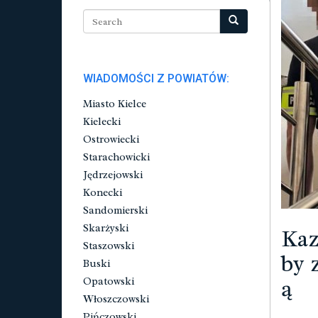
WIADOMOŚCI Z POWIATÓW:
Miasto Kielce
Kielecki
Ostrowiecki
Starachowicki
Jędrzejowski
Konecki
Sandomierski
Skarżyski
Kaz
Staszowski
by 
Buski
ą
Opatowski
Włoszczowski
Pińczowski