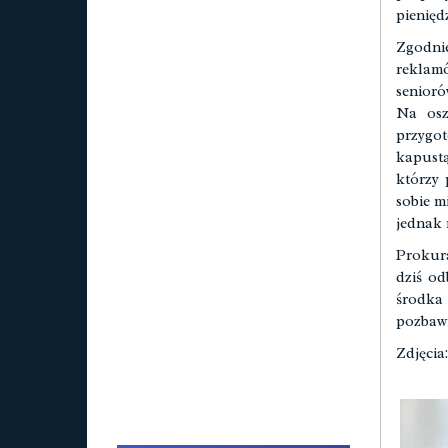
pieniędz
Zgodni
reklamó
senioró
Na osz
przygot
kapustą
którzy 
sobie m
jednak 
Prokura
dziś od
środka
pozbawi
Zdjęcia: