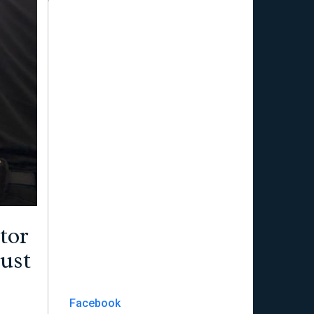
tor
pust
Facebook