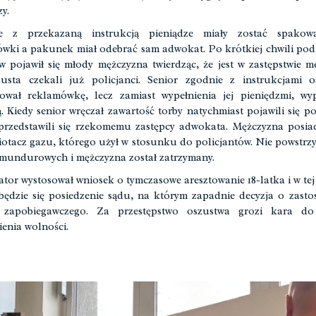
y.
e z przekazaną instrukcją pieniądze miały zostać spako
wki a pakunek miał odebrać sam adwokat. Po krótkiej chwili p
w pojawił się młody mężczyzna twierdząc, że jest w zastępstwie m
usta czekali już policjanci. Senior zgodnie z instrukcjami o
ował reklamówkę, lecz zamiast wypełnienia jej pieniędzmi, wyp
. Kiedy senior wręczał zawartość torby natychmiast pojawili się pol
przedstawili się rzekomemu zastępcy adwokata. Mężczyzna posia
iotacz gazu, którego użył w stosunku do policjantów. Nie powstrz
mundurowych i mężczyzna został zatrzymany.
tor wystosował wniosek o tymczasowe aresztowanie 18-latka i w tej
będzie się posiedzenie sądu, na którym zapadnie decyzja o zast
 zapobiegawczego. Za przestępstwo oszustwa grozi kara do
enia wolności.