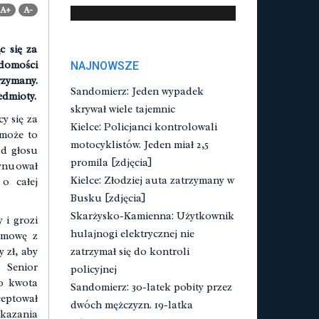
A+
A-
c się za
domości
NAJNOWSZE
rzymany.
Sandomierz: Jeden wypadek
edmioty.
skrywał wiele tajemnic
y się za
Kielce: Policjanci kontrolowali
 może to
motocyklistów. Jeden miał 2,5
od głosu
promila [zdjęcia]
ynuował
Kielce: Złodziej auta zatrzymany w
o całej
Busku [zdjęcia]
Skarżysko-Kamienna: Użytkownik
 i grozi
hulajnogi elektrycznej nie
ozmowę z
 zł, aby
zatrzymał się do kontroli
 Senior
policyjnej
to kwota
Sandomierz: 30-latek pobity przez
eptował
dwóch mężczyzn. 19-latka
ekazania