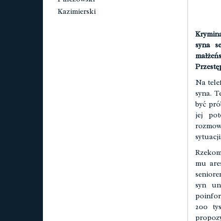
Kazimierski
Krymina
syna s
małżeńs
Przestęp
Na tele
syna. T
być pró
jej po
rozmow
sytuacji
Rzekomy
mu ares
seniore
syn un
poinfor
200 ty
propozy