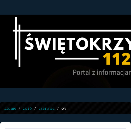
Home
2026
czerwiec
03