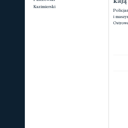
kają
Kazimierski
Policja
i maszy
Ostrowc