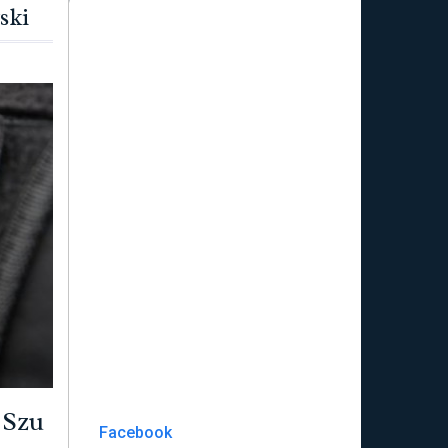
ski
 Szu
Facebook