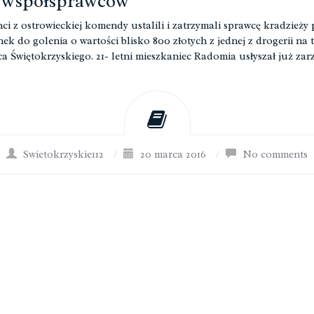
 współsprawców
nci z ostrowieckiej komendy ustalili i zatrzymali sprawcę kradzieży
nek do golenia o wartości blisko 800 złotych z jednej z drogerii na t
a Świętokrzyskiego. 21- letni mieszkaniec Radomia usłyszał już zar
Swietokrzyskie112
/
20 marca 2016
/
No comments