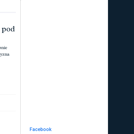
e pod
pnie
zyzna
Facebook