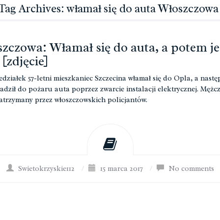
Tag Archives: włamał się do auta Włoszczowa
zczowa: Włamał się do auta, a potem j
 [zdjęcie]
działek 57-letni mieszkaniec Szczecina włamał się do Opla, a nastę
dził do pożaru auta poprzez zwarcie instalacji elektrycznej. Mężc
zatrzymany przez włoszczowskich policjantów.
Swietokrzyskie112
/
15 marca 2017
/
No comments