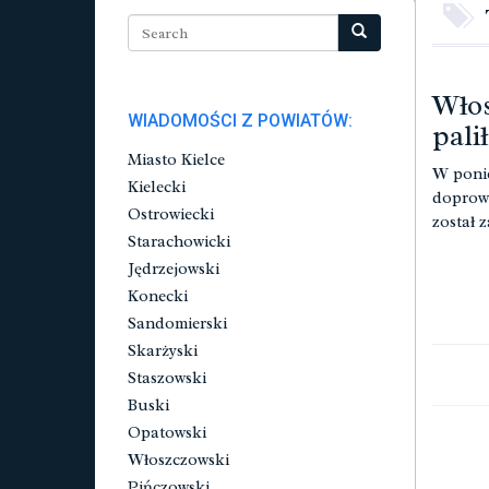
Włos
WIADOMOŚCI Z POWIATÓW:
palił
Miasto Kielce
W ponie
Kielecki
doprowa
Ostrowiecki
został 
Starachowicki
Jędrzejowski
Konecki
Sandomierski
Skarżyski
Staszowski
Buski
Opatowski
Włoszczowski
Pińczowski