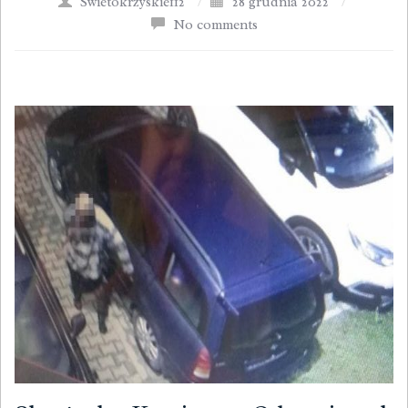
Swietokrzyskie112
/
28 grudnia 2022
/
No comments