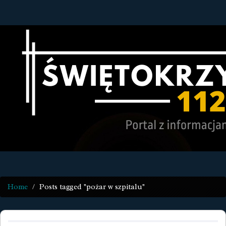
Home
Posts tagged "pożar w szpitalu"