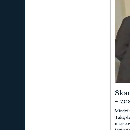
Skar
– zo
Młodzi m
Taką de
miejsco