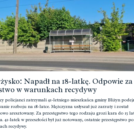
żysko: Napadł na 18-latkę. Odpowie za
stwo w warunkach recydywy
cy policjanci zatrzymali 41-letniego mieszkańca gminy Bliżyn pode
wanie rozboju na 18-latce. Mężczyzna usłyszał już zarzuty i został
owo aresztowany. Za przestępstwo tego rodzaju grozi kara do 15 la
a. 41-latek w przeszłości był już notowany, ostatnie przestępstwo po
ch recydywy.