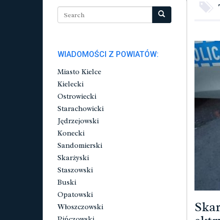
WIADOMOŚCI Z POWIATÓW:
Miasto Kielce
Kielecki
Ostrowiecki
Starachowicki
Jędrzejowski
Konecki
Sandomierski
Skarżyski
Staszowski
Buski
Opatowski
Skar
Włoszczowski
Pińczowski