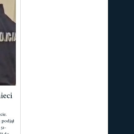
ieci
cie.
 podjął
51-