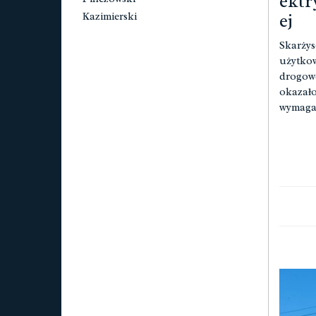
ektr
ej
Kazimierski
Skarżys
użytkow
drogowe
okazało
wymaga