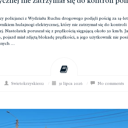
ycznej nie zatrzymał się do kontroli pol
cy policjanci z Wydziału Ruchu drogowego podjęli pościg za 14-le
nikiem hulajnogi elektrycznej, który nie zatrzymał się do kontroli
j. Nastolatek poruszał się z prędkością sięgającą około 50 km/h. Ja
, pojazd miał zdjętą blokadę prędkości, a jego użytkownik nie pos
nych …
Swietokrzyskie112
/
31 lipca 2026
/
No comments