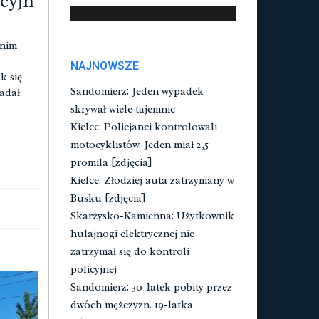
icyjn
tnim
NAJNOWSZE
k się
Sandomierz: Jeden wypadek
iadał
skrywał wiele tajemnic
Kielce: Policjanci kontrolowali
motocyklistów. Jeden miał 2,5
promila [zdjęcia]
Kielce: Złodziej auta zatrzymany w
Busku [zdjęcia]
Skarżysko-Kamienna: Użytkownik
hulajnogi elektrycznej nie
zatrzymał się do kontroli
policyjnej
Sandomierz: 30-latek pobity przez
dwóch mężczyzn. 19-latka