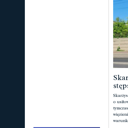
Skar
stęp
Skarżys
o usiło
tymczas
więzieni
warunka