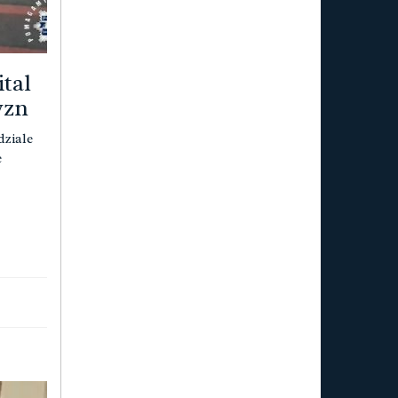
tal
yzn
dziale
e