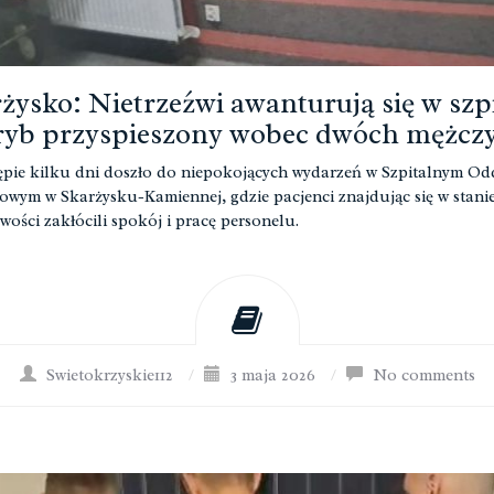
żysko: Nietrzeźwi awanturują się w szpi
ryb przyspieszony wobec dwóch mężcz
pie kilku dni doszło do niepokojących wydarzeń w Szpitalnym Od
wym w Skarżysku-Kamiennej, gdzie pacjenci znajdując się w stani
źwości zakłócili spokój i pracę personelu.
Swietokrzyskie112
/
3 maja 2026
/
No comments