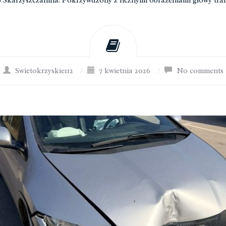
o Skarżyszczanina. Pokrzywdzony z licznymi obrażeniami głowy traf
Swietokrzyskie112
/
7 kwietnia 2026
/
No comments