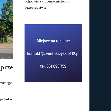
odpowie za pomocnictwo w
przestępstwie
 prze
jrzanego
t
pełnił w