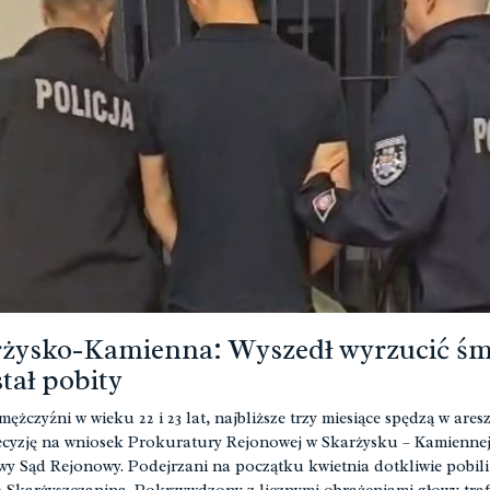
żysko-Kamienna: Wyszedł wyrzucić śm
stał pobity
ężczyźni w wieku 22 i 23 lat, najbliższe trzy miesiące spędzą w aresz
cyzję na wniosek Prokuratury Rejonowej w Skarżysku – Kamiennej
wy Sąd Rejonowy. Podejrzani na początku kwietnia dotkliwie pobili 