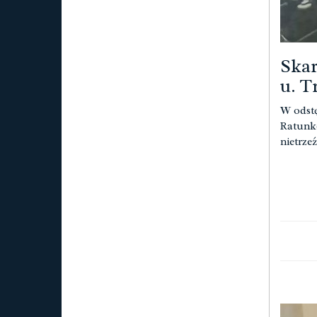
Skar
u. T
W odstę
Ratunko
nietrze