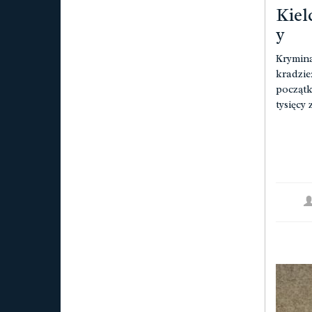
Kiel
y
Krymina
kradzie
początk
tysięcy 