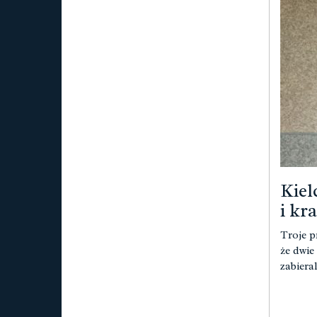
Kiel
i kr
Troje p
że dwie 
zabieral