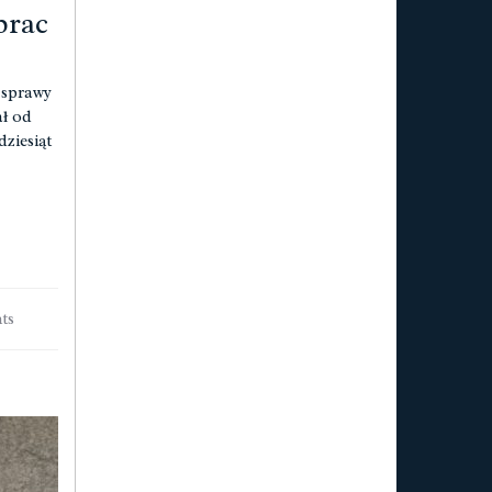
prac
 sprawy
ał od
ziesiąt
ts