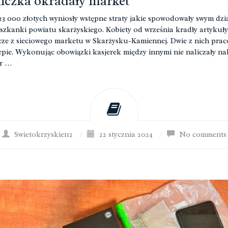
iczka okradały market
23 000 złotych wyniosły wstępne straty jakie spowodowały swym dzi
eszkanki powiatu skarżyskiego. Kobiety od września kradły artykuły
ze z sieciowego marketu w Skarżysku-Kamiennej. Dwie z nich prac
epie. Wykonując obowiązki kasjerek między innymi nie naliczały na
r …
Swietokrzyskie112
/
22 stycznia 2024
/
No comments