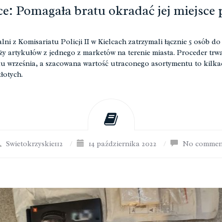
ce: Pomagała bratu okradać jej miejsce 
lni z Komisariatu Policji II w Kielcach zatrzymali łącznie 5 osób do
ży artykułów z jednego z marketów na terenie miasta. Proceder trw
u września, a szacowana wartość utraconego asortymentu to kilkad
złotych.
Swietokrzyskie112
/
14 października 2022
/
No commen