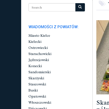
WIADOMOŚCI Z POWIATÓW:
Miasto Kielce
Kielecki
Ostrowiecki
Starachowicki
Jędrzejowski
Konecki
Sandomierski
Skarżyski
Staszowski
Buski
Opatowski
Skar
Włoszczowski
Pińczowski