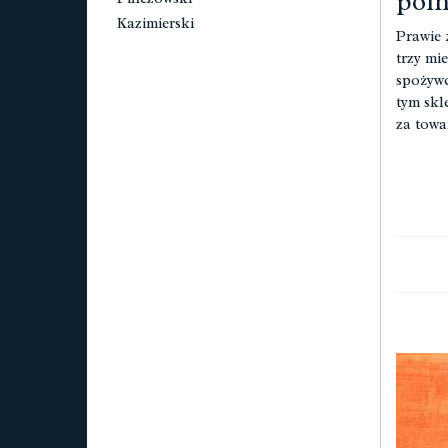
póln
Kazimierski
Prawie 
trzy mi
spożywc
tym skl
za towa