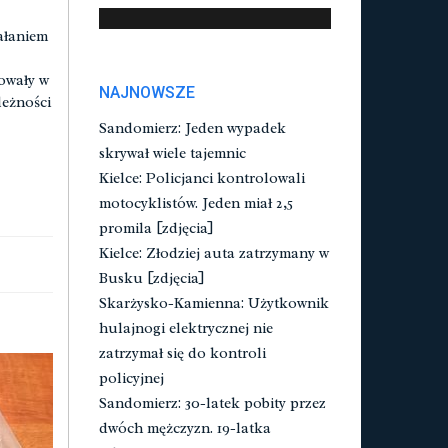
ałaniem
owały w
NAJNOWSZE
leżności
Sandomierz: Jeden wypadek
skrywał wiele tajemnic
Kielce: Policjanci kontrolowali
motocyklistów. Jeden miał 2,5
promila [zdjęcia]
Kielce: Złodziej auta zatrzymany w
Busku [zdjęcia]
Skarżysko-Kamienna: Użytkownik
hulajnogi elektrycznej nie
zatrzymał się do kontroli
policyjnej
Sandomierz: 30-latek pobity przez
dwóch mężczyzn. 19-latka