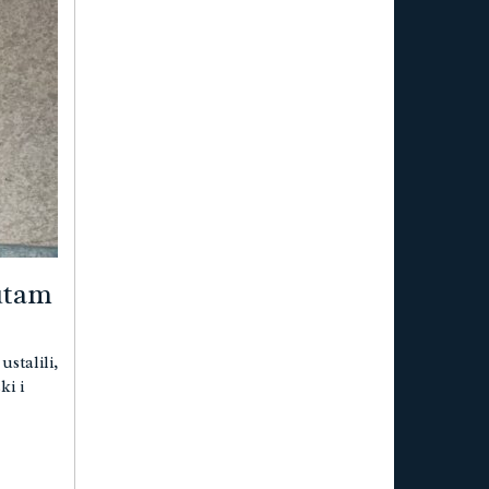
zutam
stalili,
ki i