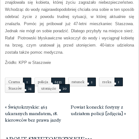
znajdowała się kobieta, której życiu zagrażało niebezpieczeństwo.
Wchodząc do wody najprawdopodobniej chciała ona sobie w ten sposób
odebrać życie z powodu trudnej sytuacji, w której aktualnie się
znalazła. Pomóc jej próbował już 47-letni mieszkaniec Staszowa.
Jednak nie mógł on sobie poradzić. Dlatego przybyły na miejsce sierż.
Rafał Piotrowski błyskawiczne wskoczył do wody i wyciągnął kobietę
na brzeg, czym uratował ją przed utonięciem. 40-latce udzielona
została także pomoc medyczna.
Źródło: KPP w Staszowie
Czarna
1
policja
6335
ratunek
2
rzeka
1
Staszów
24
utonięcie
20
«
Świętokrzyskie: 463
Powiat konecki: festyny z
ukaranych mandatem, 18.
udziałem policji [zdjęcia]
»
kierowców bez prawa jazdy