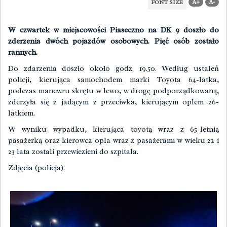
A+
A-
FONT SIZE
W czwartek w miejscowości Piaseczno na DK 9 doszło do
zderzenia dwóch pojazdów osobowych. Pięć osób zostało
rannych.
Do zdarzenia doszło około godz. 19.50. Według ustaleń
policji, kierująca samochodem marki Toyota 64-latka,
podczas manewru skrętu w lewo, w drogę podporządkowaną,
zderzyła się z jadącym z przeciwka, kierującym oplem 26-
latkiem.
W wyniku wypadku, kierująca toyotą wraz z 65-letnią
pasażerką oraz kierowca opla wraz z pasażerami w wieku 22 i
23 lata zostali przewiezieni do szpitala.
Zdjęcia (policja):