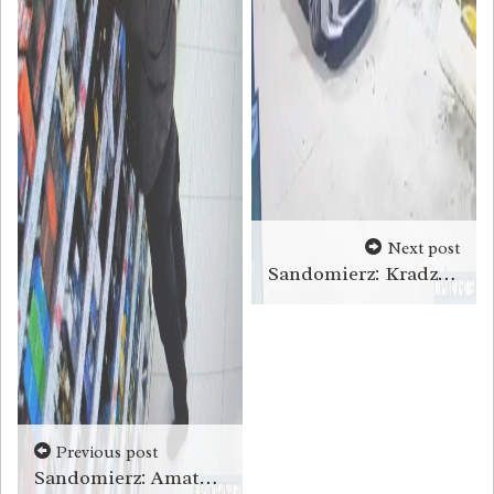
Next post
Sandomierz: Kradzione tablice, wóz z wypożyczalni i kradzież paliwa [wideo]
Previous post
Sandomierz: Amator drogich perfum trafił do aresztu [zdjęcia]