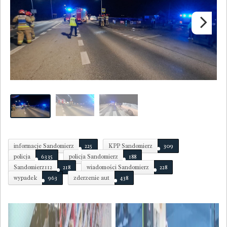
Next
informacje Sandomierz
225
KPP Sandomierz
309
policja
6335
policja Sandomierz
188
Sandomierz112
218
wiadomości Sandomierz
228
wypadek
963
zderzenie aut
438