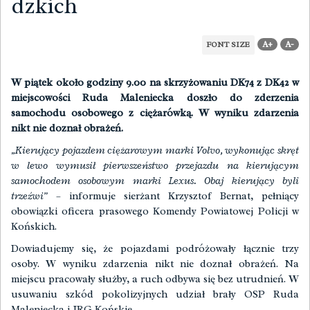
dzkich
A+
A-
FONT SIZE
W piątek około godziny 9.00 na skrzyżowaniu DK74 z DK42 w
miejscowości Ruda Maleniecka doszło do zderzenia
samochodu osobowego z ciężarówką. W wyniku zdarzenia
nikt nie doznał obrażeń.
„Kierujący pojazdem ciężarowym marki Volvo, wykonując skręt
w lewo wymusił pierwszeństwo przejazdu na kierującym
samochodem osobowym marki Lexus. Obaj kierujący byli
trzeźwi”
– informuje sierżant Krzysztof Bernat, pełniący
obowiązki oficera prasowego Komendy Powiatowej Policji w
Końskich.
Dowiadujemy się, że pojazdami podróżowały łącznie trzy
osoby. W wyniku zdarzenia nikt nie doznał obrażeń. Na
miejscu pracowały służby, a ruch odbywa się bez utrudnień. W
usuwaniu szkód pokolizyjnych udział brały OSP Ruda
Maleniecka i JRG Końskie.