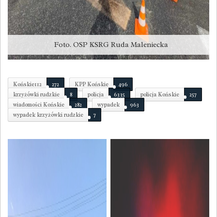
Foto. OSP KSRG Ruda Maleniecka
Końskie112
272
KPP Końskie
496
krzyżówki rudzkie
8
policja
6335
policja Końskie
257
wiadomości Końskie
282
wypadek
963
wypadek krzyżówki rudzkie
7