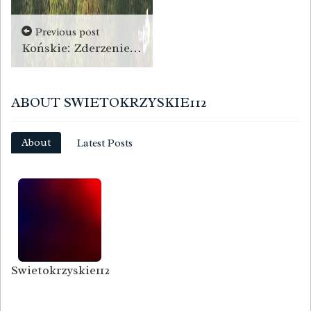
Previous post
Końskie: Zderzenie dwóch aut w Pile [zdjęcia]
ABOUT SWIETOKRZYSKIE112
About
Latest Posts
Swietokrzyskie112