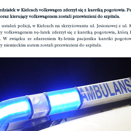
działek w Kielcach volkswagen zderzył się z karetką pogotowia. P
 oraz kierujący volkswagenem zostali przewiezieni do szpitala.
ustaleń policji, w Kielcach na skrzyżowaniu ul. Jesionowej z ul.
cy volkswagenem 69-latek zderzył się z karetką pogotowia, którą 
k. W związku ze zdarzeniem 83-letnia pacjentka karetki pogoto
cy niemieckim autem zostali przewiezieni do szpitala.