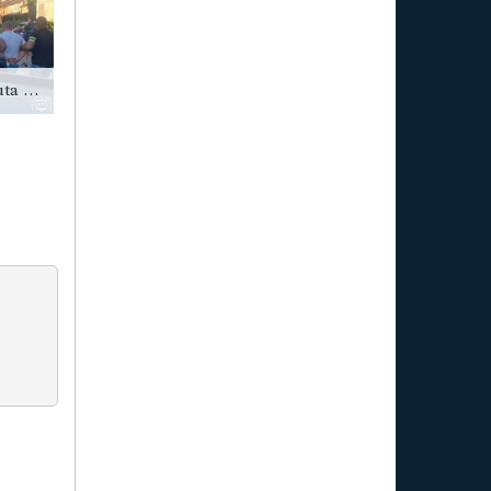
Kielce: Złodziej auta zatrzymany w Busku [zdjęcia]
Sandomierz: 30-latek pobity przez dwóch mężczyzn. 19-latka odpowie za pomocnictwo w przestępstwie