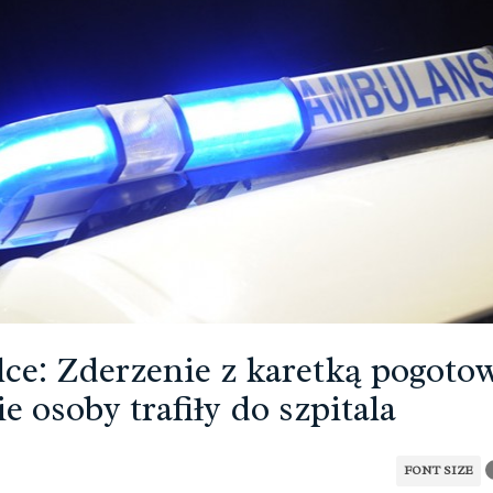
lce: Zderzenie z karetką pogotow
e osoby trafiły do szpitala
FONT SIZE