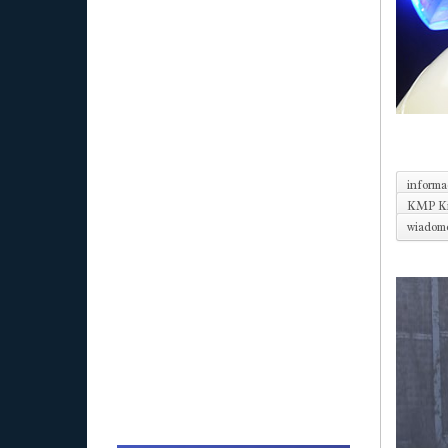
informa
KMP Ki
wiadomo