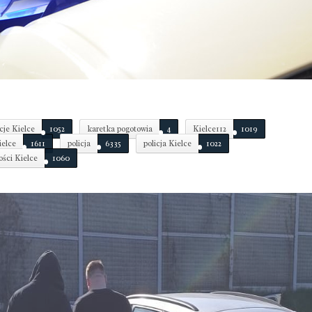
cje Kielce
1052
karetka pogotowia
4
Kielce112
1019
elce
1611
policja
6335
policja Kielce
1022
ści Kielce
1060