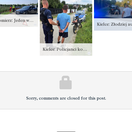
Sandomierz: Jeden wypadek skrywał wiele tajemnic
Kielce: Policjanci kontrolowali motocyklistów. Jeden miał 2,5 promila [zdjęcia]
Sorry, comments are closed for this post.