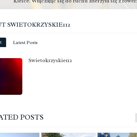
Kielce: Włączając się do ruchu zderzyła się z rower
T SWIETOKRZYSKIE112
t
Latest Posts
Swietokrzyskie112
ATED POSTS