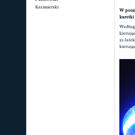
Kazimierski
W ponie
karetki
Według 
kierują
33-late
kierują