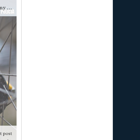
Kielce: Przestał płacić za wypożyczone auto. Został zatrzymany z narkotykami
t post