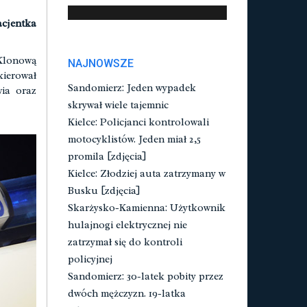
acjentka
 Klonową
NAJNOWSZE
kierował
Sandomierz: Jeden wypadek
wia oraz
skrywał wiele tajemnic
Kielce: Policjanci kontrolowali
motocyklistów. Jeden miał 2,5
promila [zdjęcia]
Kielce: Złodziej auta zatrzymany w
Busku [zdjęcia]
Skarżysko-Kamienna: Użytkownik
hulajnogi elektrycznej nie
zatrzymał się do kontroli
policyjnej
Sandomierz: 30-latek pobity przez
dwóch mężczyzn. 19-latka