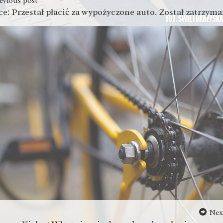
evious post
Nex