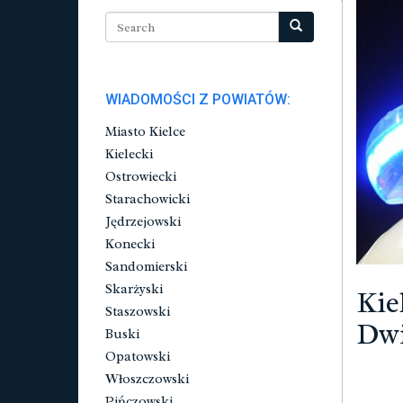
WIADOMOŚCI Z POWIATÓW:
Miasto Kielce
Kielecki
Ostrowiecki
Starachowicki
Jędrzejowski
Konecki
Sandomierski
Skarżyski
Kie
Staszowski
Dwi
Buski
Opatowski
Włoszczowski
Pińczowski