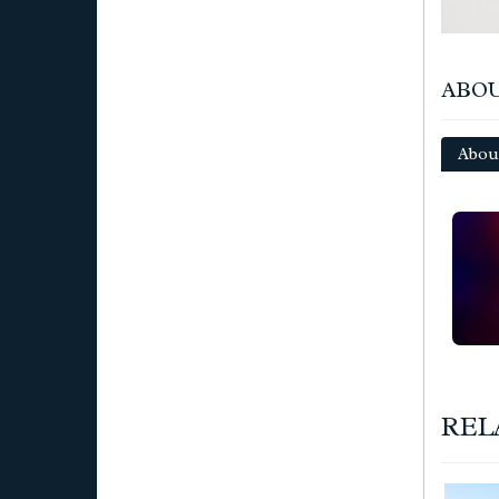
ABOU
Abou
REL