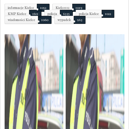
informacje Kielce
1052
Kielce112
1019
KMP Kielce
1611
policja
6335
policja Kielce
1022
wiadomości Kielce
1060
wypadek
963