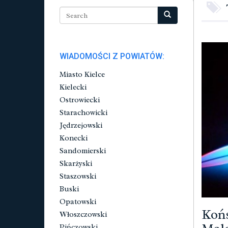
WIADOMOŚCI Z POWIATÓW:
Miasto Kielce
Kielecki
Ostrowiecki
Starachowicki
Jędrzejowski
Konecki
Sandomierski
Skarżyski
Staszowski
Buski
Opatowski
Końs
Włoszczowski
Pińczowski