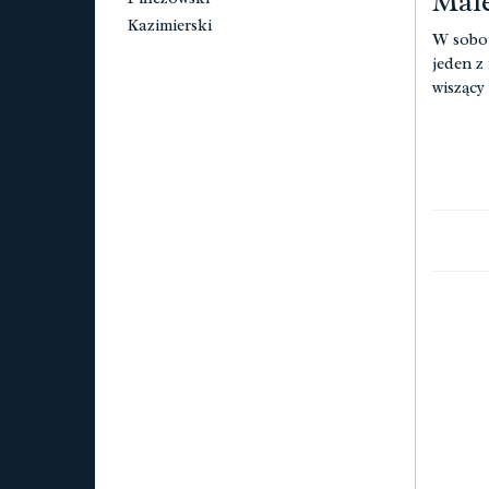
Mal
Kazimierski
W sobot
jeden z
wiszący 