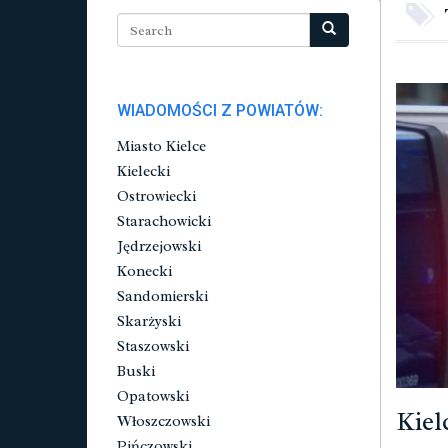
WIADOMOŚCI Z POWIATÓW:
Miasto Kielce
Kielecki
Ostrowiecki
Starachowicki
Jędrzejowski
Konecki
Sandomierski
Skarżyski
Staszowski
Buski
Opatowski
Kiel
Włoszczowski
Pińczowski