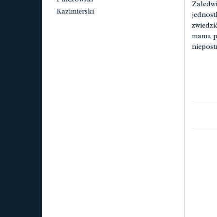
Zaledwi
Kazimierski
jednost
zwiedzi
mama pr
niepost