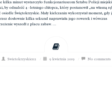
e kilka minut wystarczyło funkcjonariuszom Sztabu Policji miejski
ki, by odnaleźć 4 –letniego chłopca, który postanowił „na własną rę
ć osiedle Świętokrzyskie. Mały kielczanin wykorzystał moment, gdy 
zez dosłownie kilka sekund naprawiała jego rowerek i wówczas
rzeżenie wyszedł z placu zabaw. …
Swietokrzyskie112
/
9 kwietnia 2019
/
No comments