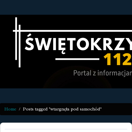
Home
Posts tagged "wtargnęła pod samochód"