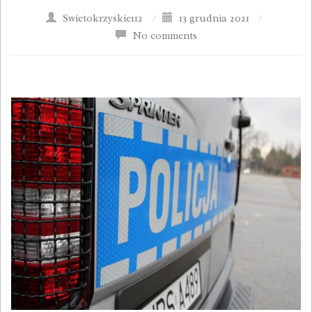
Swietokrzyskie112
/
13 grudnia 2021
/
No comments